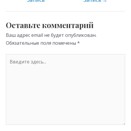
kl
a
A
as
m
p
s
p
Оставьте комментарий
ni
Ваш адрес email не будет опубликован.
ki
Обязательные поля помечены
*
Введите
здесь...