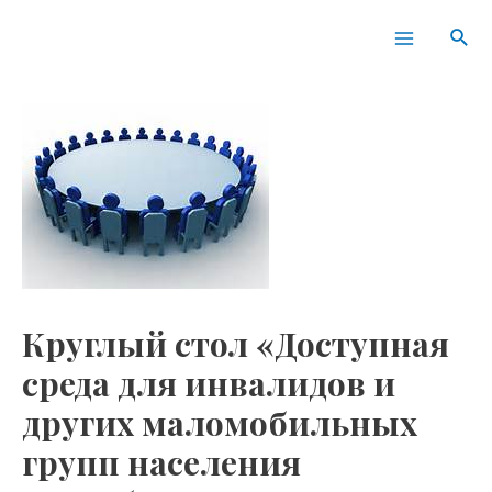
Перейти
Навигация
Main
Пои
к
по
Menu
содержимому
записям
Круглый стол «Доступная
среда для инвалидов и
других маломобильных
групп населения