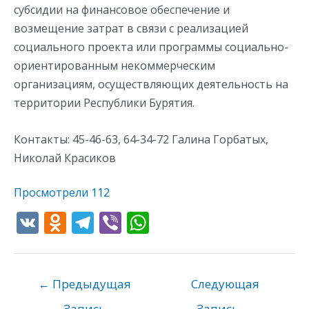
субсидии на финансовое обеспечение и
возмещение затрат в связи с реализацией
социального проекта или программы социально-
ориентированным некоммерческим
организациям, осуществляющих деятельность на
территории Республики Бурятия.
Контакты: 45-46-63, 64-34-72 Галина Горбатых,
Николай Красиков
Просмотрели
112
V
O
T
Vi
W
K
d
el
b
h
n
e
er
at
o
gr
s
←
Предыдущая
Следующая
Запись
Запись
→