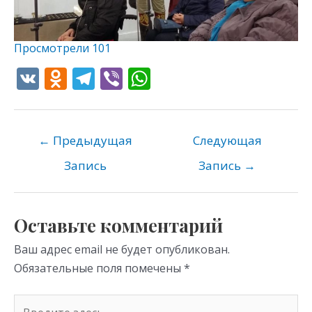
Просмотрели
101
V
O
T
Vi
W
K
d
el
b
h
n
e
er
at
o
gr
s
←
Предыдущая
Следующая
kl
a
A
Запись
Запись
→
as
m
p
s
p
Оставьте комментарий
ni
Ваш адрес email не будет опубликован.
ki
Обязательные поля помечены
*
Введите