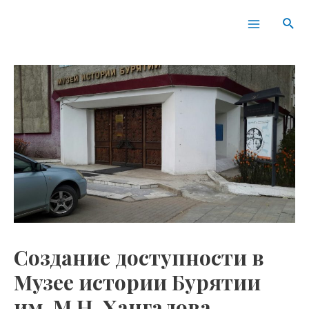
Перейти
Навигация
Main
Пои
к
по
Menu
содержимому
записям
Создание доступности в
Музее истории Бурятии
им. М.Н. Хангалова