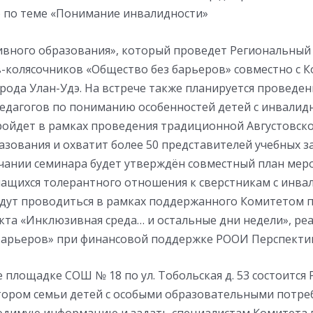
э по теме «Понимание инвалидности»
вного образования», который проведет Региональны
-колясочников «Общество без барьеров» совместно с 
рода Улан-Удэ. На встрече также планируется проведен
педагогов по пониманию особенностей детей с инвалид
ойдет в рамках проведения традиционной Августовск
азования и охватит более 50 представителей учебных 
нчании семинара будет утверждён совместный план мер
чащихся толерантного отношения к сверстникам с инва
дут проводиться в рамках поддержанного Комитетом 
екта «Инклюзивная среда… и остальные дни недели», р
барьеров» при финансовой поддержке РООИ Перспектива
же площадке СОШ № 18 по ул. Тобольская д. 53 состоится
отором семьи детей с особыми образовательными потре