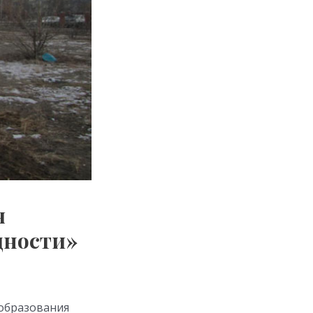
я
дности»
 образования