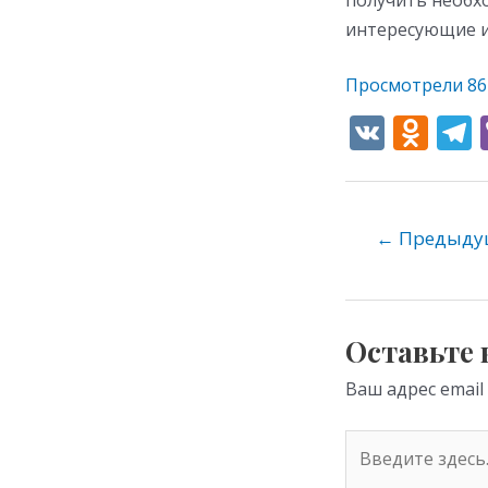
получить необх
интересующие и
Просмотрели
86
V
O
K
d
e
n
o
←
Предыдущ
kl
as
s
Оставьте
ni
Ваш адрес email
ki
Введите
здесь...