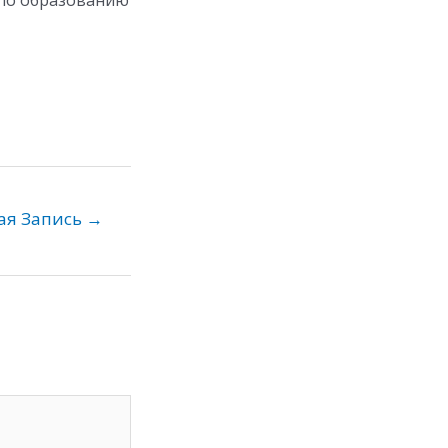
 по образованию
ая Запись
→