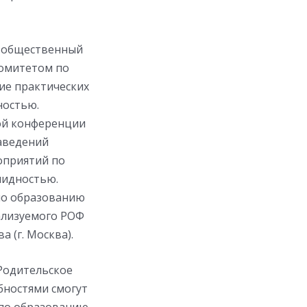
й общественный
Комитетом по
ие практических
ностью.
ой конференции
заведений
оприятий по
лидностью.
по образованию
еализуемого РОФ
 (г. Москва).
 Родительское
бностями смогут