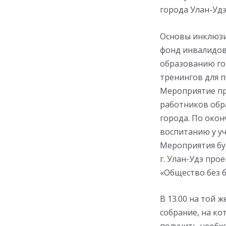
города Улан-Уд
Основы инклюзи
фонд инвалидов
образованию го
тренингов для 
Мероприятие пр
работников обр
города. По око
воспитанию у у
Мероприятия бу
г. Улан-Удэ про
«Общество без 
В 13.00 на той 
собрание, на к