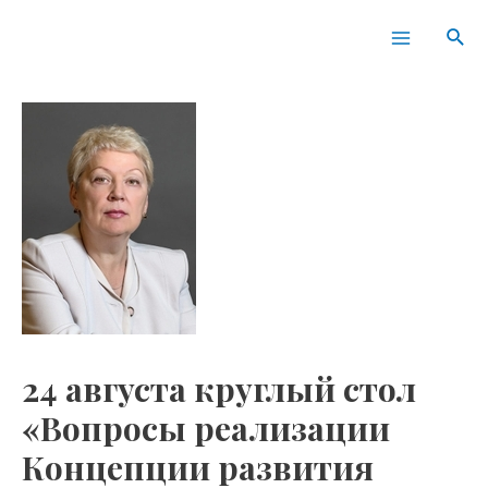
Перейти
Навигация
Main
Пои
к
по
Menu
содержимому
записям
24 августа круглый стол
«Вопросы реализации
Концепции развития