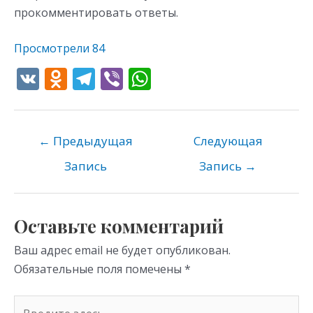
прокомментировать ответы.
Просмотрели
84
V
O
T
Vi
W
K
d
el
b
h
n
e
er
at
o
gr
s
←
Предыдущая
Следующая
kl
a
A
Запись
Запись
→
as
m
p
s
p
Оставьте комментарий
ni
Ваш адрес email не будет опубликован.
ki
Обязательные поля помечены
*
Введите