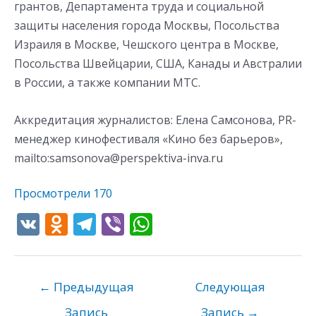
грантов, Департамента труда и социальной
защиты населения города Москвы, Посольства
Израиля в Москве, Чешского центра в Москве,
Посольства Швейцарии, США, Канады и Австралии
в России, а также компании МТС.
Аккредитация журналистов: Елена Самсонова, PR-
менеджер кинофестиваля «Кино без барьеров»,
mailto:samsonova@perspektiva-inva.ru
Просмотрели
170
V
O
T
Vi
W
K
d
el
b
h
n
e
er
at
o
gr
s
←
Предыдущая
Следующая
kl
a
A
Запись
Запись
→