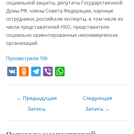
социальной защиты, депутаты Государственной
Думы РФ, члены Совета Федерации, научные
сотрудники, российские эксперты, в том числе из
числа представителей НКО, представители
социально ориентированных некоммерческих
организаций.
Просмотрели
106
V
O
T
Vi
W
K
d
el
b
h
n
e
er
at
o
gr
s
←
Предыдущая
Следующая
kl
a
A
Запись
Запись
→
as
m
p
s
p