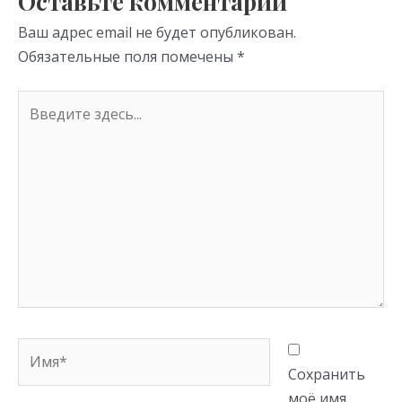
Оставьте комментарий
ni
Ваш адрес email не будет опубликован.
ki
Обязательные поля помечены
*
Введите
здесь...
Имя*
Сохранить
моё имя,