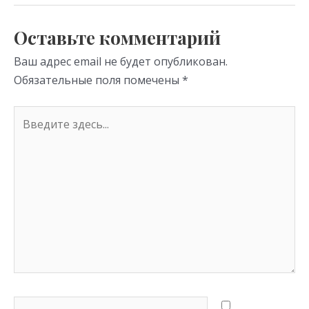
as
m
p
s
p
Оставьте комментарий
ni
Ваш адрес email не будет опубликован.
ki
Обязательные поля помечены
*
Введите
здесь...
Имя*