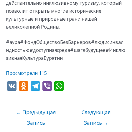
действительно инклюзивному туризму, который
позволит открыть многие исторические,
культурные и природные грани нашей
великолепной Родины.
#аура#ФондОбществоБезБарьеров#людисинвал
идностью#доступнаясреда#шагвбудущее#Инклю
зивнаяКультураБурятии
Просмотрели
115
V
O
T
Vi
W
K
d
el
b
h
n
e
er
at
o
gr
s
←
Предыдущая
Следующая
kl
a
A
Запись
Запись
→