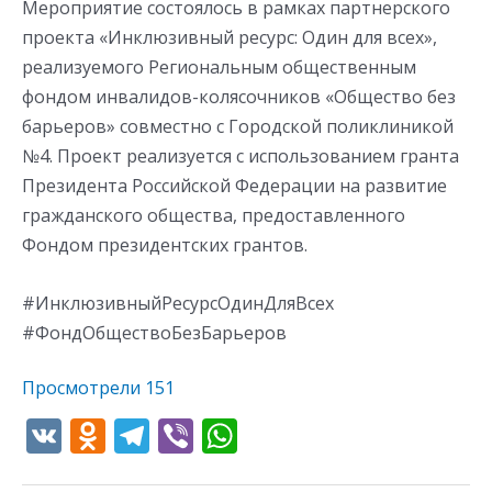
Мероприятие состоялось в рамках партнерского
проекта «Инклюзивный ресурс: Один для всех»,
реализуемого Региональным общественным
фондом инвалидов-колясочников «Общество без
барьеров» совместно с Городской поликлиникой
№4. Проект реализуется с использованием гранта
Президента Российской Федерации на развитие
гражданского общества, предоставленного
Фондом президентских грантов.
#ИнклюзивныйРесурсОдинДляВсех
#ФондОбществоБезБарьеров
Просмотрели
151
V
O
T
Vi
W
K
d
el
b
h