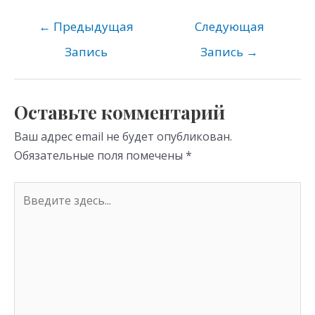
n
e
er
at
o
gr
s
←
Предыдущая
Следующая
kl
a
A
Запись
Запись
→
as
m
p
s
p
Оставьте комментарий
ni
Ваш адрес email не будет опубликован.
ki
Обязательные поля помечены
*
Введите
здесь...