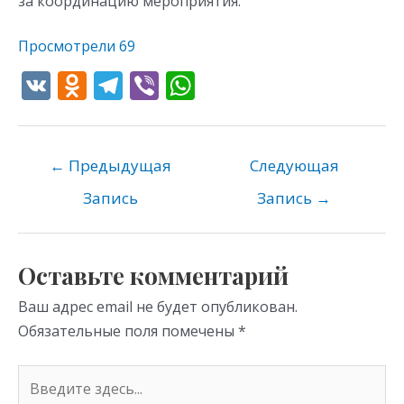
за координацию мероприятия.
Просмотрели
69
V
O
T
Vi
W
K
d
el
b
h
n
e
er
at
o
gr
s
←
Предыдущая
Следующая
kl
a
A
Запись
Запись
→
as
m
p
s
p
Оставьте комментарий
ni
Ваш адрес email не будет опубликован.
ki
Обязательные поля помечены
*
Введите
здесь...