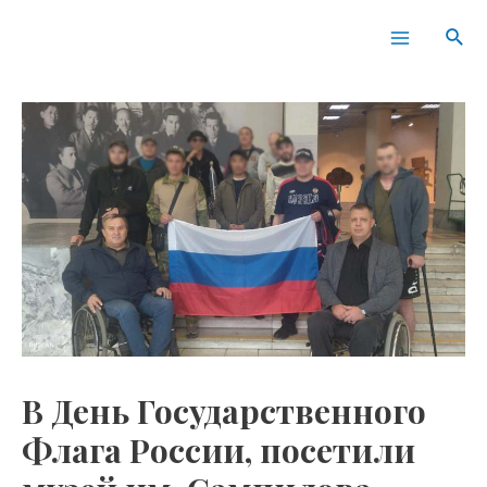
Перейти
Навигация
Main
Пои
к
по
Menu
содержимому
записям
В День Государственного
Флага России, посетили