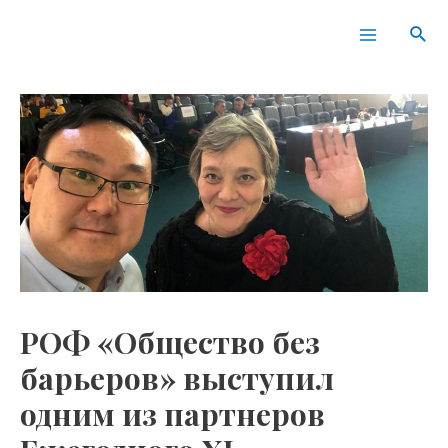
Перейти
Навигация
Main
Пои
к
по
Menu
содержимому
записям
РОФ «Общество без
барьеров» выступил
одним из партнеров