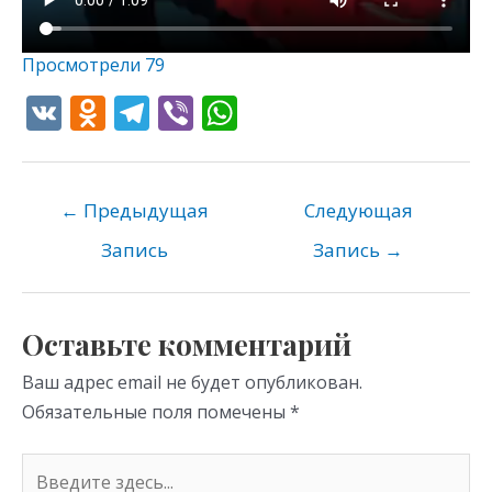
Просмотрели
79
V
O
T
Vi
W
K
d
el
b
h
n
e
er
at
o
gr
s
←
Предыдущая
Следующая
kl
a
A
Запись
Запись
→
as
m
p
s
p
Оставьте комментарий
ni
Ваш адрес email не будет опубликован.
ki
Обязательные поля помечены
*
Введите