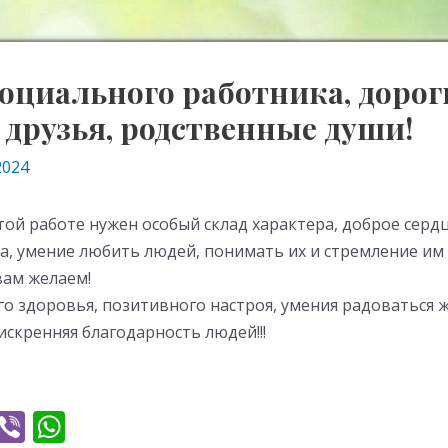
социального работника, дорог
 друзья, родственные души!
2024
ой работе нужен особый склад характера, доброе сердц
а, умение любить людей, понимать их и стремление им
вам желаем!
о здоровья, позитивного настроя, умения радоваться ж
искренняя благодарность людей!!!
T
Vi
W