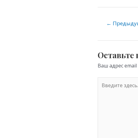
K
d
e
n
o
←
Предыдущ
kl
as
s
Оставьте
ni
Ваш адрес email
ki
Введите
здесь...