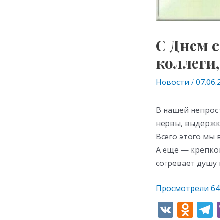
С Днем 
коллеги,
Новости
/
07.06.
В нашей непрост
нервы, выдержк
Всего этого мы 
А еще — крепког
согревает душу 
Просмотрели
64
V
O