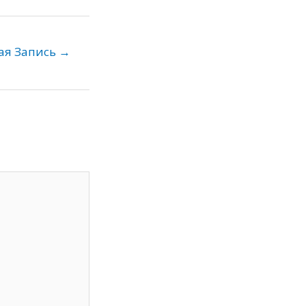
ая Запись
→