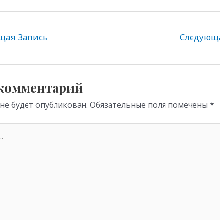
l
b
h
e
er
at
gr
s
ая Запись
Следующ
a
A
m
p
p
 комментарий
 не будет опубликован.
Обязательные поля помечены
*