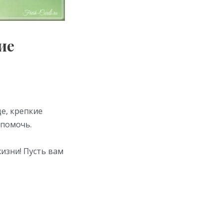
ие
е, крепкие
 помочь.
изни! Пусть вам