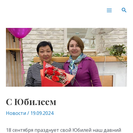
Перейти
Навигация
Main
Пои
к
по
Menu
содержимому
записям
С Юбилеем
Новости
/
19.09.2024
18 сентября празднует свой Юбилей наш давний