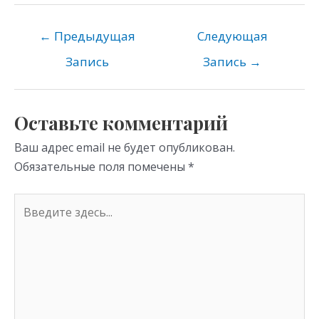
n
e
er
at
o
gr
s
←
Предыдущая
Следующая
kl
a
A
Запись
Запись
→
as
m
p
s
p
Оставьте комментарий
ni
Ваш адрес email не будет опубликован.
ki
Обязательные поля помечены
*
Введите
здесь...