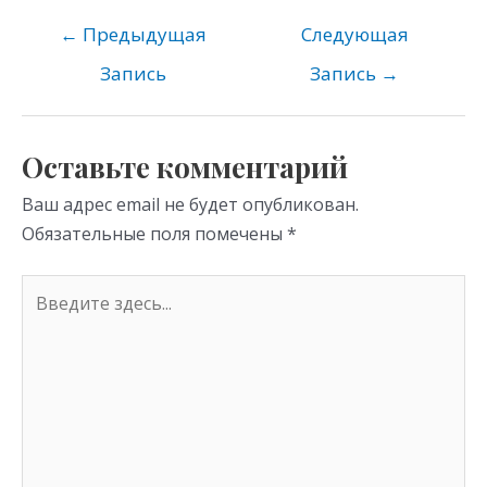
n
e
er
at
o
gr
s
←
Предыдущая
Следующая
kl
a
A
Запись
Запись
→
as
m
p
s
p
Оставьте комментарий
ni
Ваш адрес email не будет опубликован.
ki
Обязательные поля помечены
*
Введите
здесь...