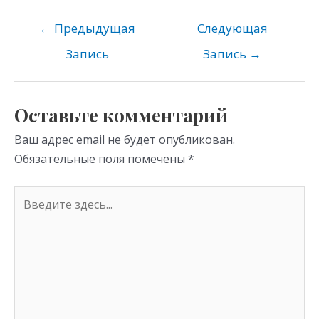
n
e
er
at
o
gr
s
←
Предыдущая
Следующая
kl
a
A
Запись
Запись
→
as
m
p
s
p
Оставьте комментарий
ni
Ваш адрес email не будет опубликован.
ki
Обязательные поля помечены
*
Введите
здесь...