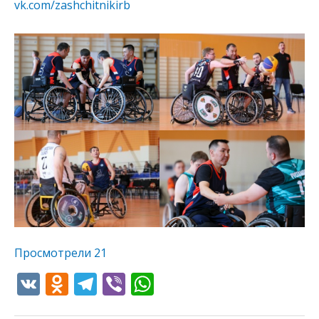
vk.com/zashchitnikirb
Просмотрели
21
V
O
T
Vi
W
K
d
el
b
h