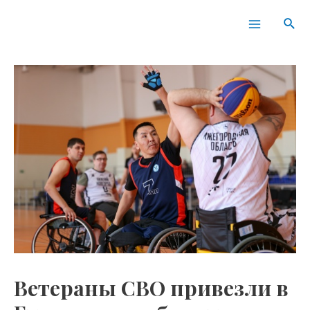
Перейти
Навигация
Main
Пои
к
по
Menu
содержимому
записям
Ветераны СВО привезли в