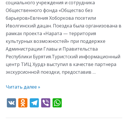
социального учреждения и сотрудника
Общественного фонда «Общество без
барьеров»Евгения Хоборкова посетили
Иволгинский дацан. Поездка была организована в
рамках проекта «Нарата — территория
культурных возможностей» при поддержке
Администрации Главы и Правительства
Республики Бурятия.Туристский информационный
центр ТИЦ Хурдэ выступил в качестве партнера
экскурсионной поездки, предоставив …
Читать далее »
V
O
T
Vi
W
K
d
el
b
h
n
e
er
at