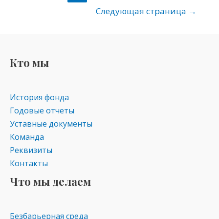
kl
a
A
Следующая страница
→
as
m
p
s
p
ni
Кто мы
ki
История фонда
Годовые отчеты
Уставные документы
Команда
Реквизиты
Контакты
Что мы делаем
Безбарьерная среда