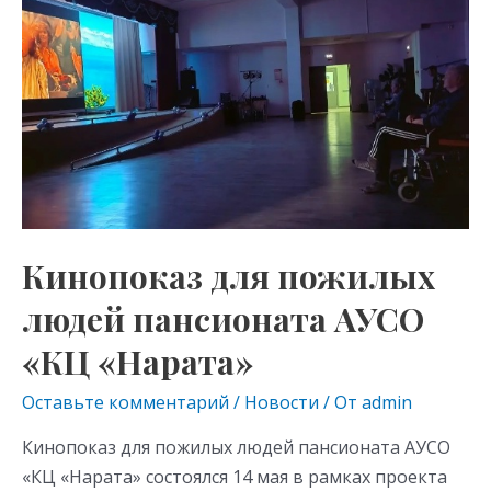
kl
a
A
для
as
m
p
пожилых
s
p
людей
пансионата
ni
АУСО
ki
«КЦ
«Нарата»
Кинопоказ для пожилых
людей пансионата АУСО
«КЦ «Нарата»
Оставьте комментарий
/
Новости
/ От
admin
Кинопоказ для пожилых людей пансионата АУСО
«КЦ «Нарата» состоялся 14 мая в рамках проекта