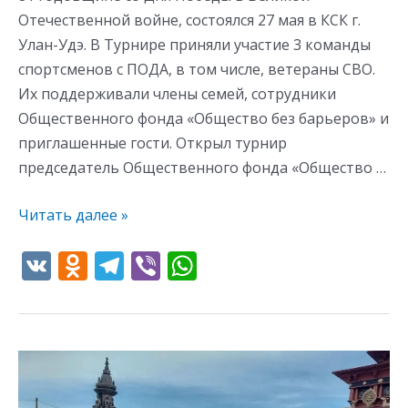
Отечественной войне, состоялся 27 мая в КСК г.
Улан-Удэ. В Турнире приняли участие 3 команды
спортсменов с ПОДА, в том числе, ветераны СВО.
Их поддерживали члены семей, сотрудники
Общественного фонда «Общество без барьеров» и
приглашенные гости. Открыл турнир
председатель Общественного фонда «Общество …
Читать далее »
V
O
T
Vi
W
K
d
el
b
h
n
e
er
at
o
gr
s
Поездка
kl
a
A
в