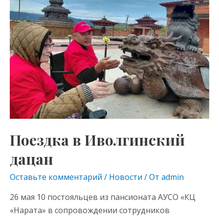
as
m
p
Иволгинский
s
p
дацан
ni
ki
Поездка в Иволгинский
дацан
Оставьте комментарий
/
Новости
/ От
admin
26 мая 10 постояльцев из пансионата АУСО «КЦ
«Нарата» в сопровождении сотрудников