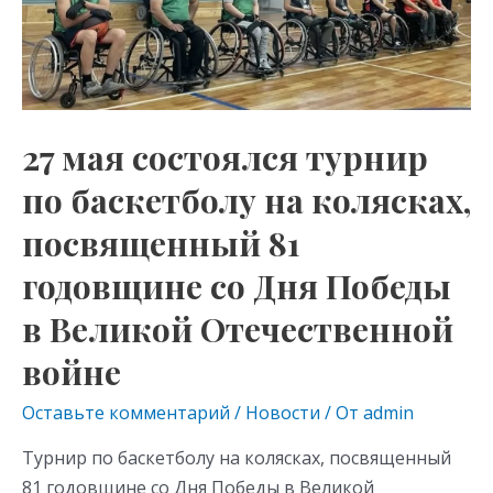
ki
на
колясках,
посвященный
81
годовщине
27 мая состоялся турнир
со
по баскетболу на колясках,
Дня
Победы
посвященный 81
в
годовщине со Дня Победы
Великой
Отечественной
в Великой Отечественной
войне
войне
Оставьте комментарий
/
Новости
/ От
admin
Турнир по баскетболу на колясках, посвященный
81 годовщине со Дня Победы в Великой