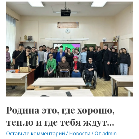
o
gr
s
Родина
kl
a
A
это,
as
m
p
где
s
p
хорошо,
тепло
ni
и
ki
где
тебя
ждут…
Родина это, где хорошо,
тепло и где тебя ждут…
Оставьте комментарий
/
Новости
/ От
admin