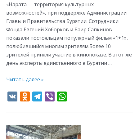
«Нарата — территория культурных
возможностей», при поддержке Администрации
Главы и Правительства Бурятии. Сотрудники
Фонда Евгений Хоборков и Баир Сапкинов
показали постояльцам популярный фильм «1+1»,
полюбившийся многим зрителям.Более 10
зрителей приняли участие в кинопоказе. В этот же
день эксперты единственного в Бурятии …
Читать далее »
V
O
T
Vi
W
K
d
el
b
h
n
e
er
at
o
gr
s
Приглашаем
kl
a
A
ветеранов