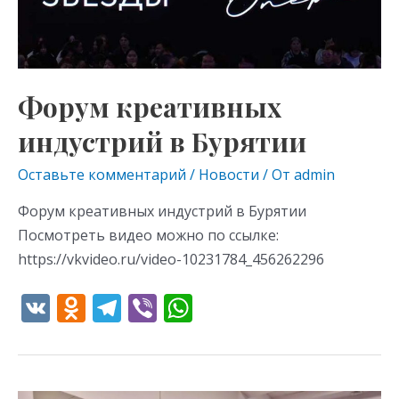
Форум креативных
индустрий в Бурятии
Оставьте комментарий
/
Новости
/ От
admin
Форум креативных индустрий в Бурятии
Посмотреть видео можно по ссылке:
https://vkvideo.ru/video-10231784_456262296
V
O
T
Vi
W
K
d
el
b
h
n
e
er
at
o
gr
s