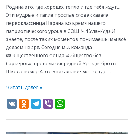
Родина это, где хорошо, тепло и где тебя ждут…
Эти мудрые и такие простые слова сказала
первоклассница Нарана во время нашего
патриотического урока в СОШ №4 Улан-Удэ.И
знаете, после таких моментов понимаешь: мы всё
делаем не зря. Сегодня мы, команда
@Общественного фонда «Общество без
барьеров», провели очередной Урок доброты.
Школа номер 4 это уникальное место, где …
Читать далее »
V
O
T
Vi
W
K
d
el
b
h
n
e
er
at
o
gr
s