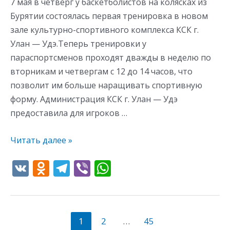
7 мая в четверг у баскетболистов на колясках из
Бурятии состоялась первая тренировка в новом
зале культурно-спортивного комплекса КСК г.
Улан — Удэ.Теперь тренировки у
параспортсменов проходят дважды в неделю по
вторникам и четвергам с 12 до 14 часов, что
позволит им больше наращивать спортивную
форму. Администрация КСК г. Улан — Удэ
предоставила для игроков …
Читать далее »
V
O
T
Vi
W
K
d
el
b
h
n
e
er
at
o
gr
s
1
2
…
45