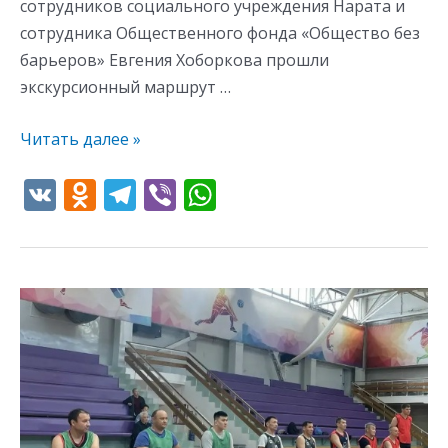
сотрудников социального учреждения Нарата и
сотрудника Общественного фонда «Общество без
барьеров» Евгения Хоборкова прошли
экскурсионный маршрут …
Читать далее »
V
O
T
Vi
W
K
d
el
b
h
n
e
er
at
o
gr
s
27
kl
a
A
мая
as
m
p
состоялся
s
p
турнир
по
ni
баскетболу