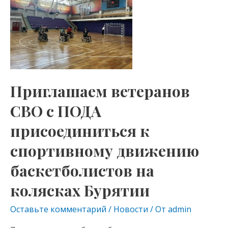
as
m
p
СВО
s
p
с
ПОДА
ni
присоединиться
ki
к
спортивному
Приглашаем ветеранов
движению
СВО с ПОДА
баскетболистов
на
присоединиться к
колясках
спортивному движению
Бурятии
баскетболистов на
колясках Бурятии
Оставьте комментарий
/
Новости
/ От
admin