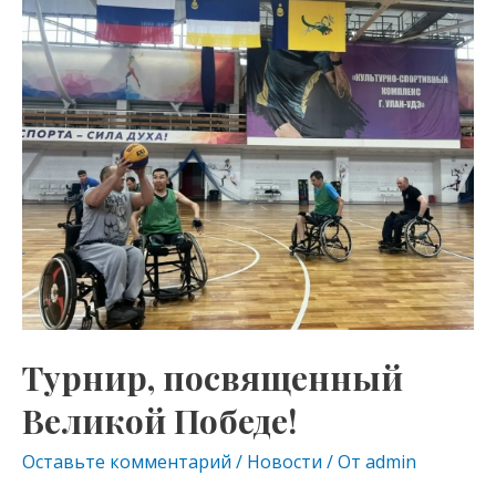
Турнир,
kl
a
A
посвященный
as
m
p
Великой
s
p
Победе!
ni
ki
Турнир, посвященный
Великой Победе!
Оставьте комментарий
/
Новости
/ От
admin