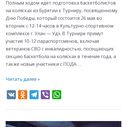
Полным ходом идет подготовка баскетболистов
на колясках из Бурятии к Турниру, посвященному
Дню Победы, который состоится 26 мая во
вторник с 12-14 часов в Культурно-спортивном
комплексе г. Улан — Удэ. В Турнире примут
участие 10-12 параспортсменов, включая
ветеранов СВО с инвалидностью, посещающих
секцию баскетбола на колясках в течение года, а
также новые участники с ПОДА. …
Читать далее »
V
O
T
Vi
W
K
d
el
b
h
n
e
er
at
o
gr
s
Кинопоказ