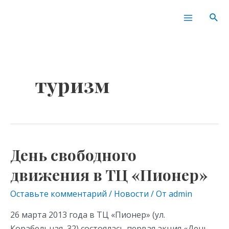
Перейти
Main
Пои
к
Menu
содержимому
туризм
День свободного
День
свободного
движения в ТЦ «Пионер»
движения
в
Оставьте комментарий
/
Новости
/ От
admin
ТЦ
26 марта 2013 года в ТЦ «Пионер» (ул.
«Пионер»
Корабельная, 32) состоялась первая акция «День