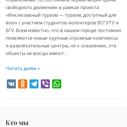
свободного движения» в рамках проекта
«Инклюзивный туризм — туризм, доступный для
всех» с участием студентов-волонтеров ВСГУТУ и
БГУ. Всем известно, что в нашем городе постоянно
появляются новые крупные огромные комплексы
и развлекательные центры, но к сожалению, эти
объекты не всегда имеют …
Читать далее »
V
O
T
Vi
W
K
d
el
b
h
n
e
er
at
o
gr
s
kl
a
A
Кто мы