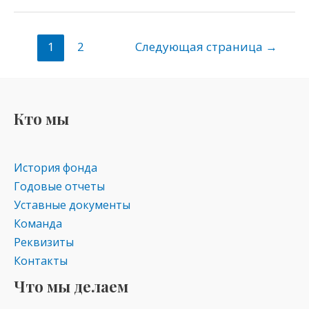
n
e
er
at
o
gr
s
1
2
Следующая страница
→
kl
a
A
as
m
p
s
p
Кто мы
ni
ki
История фонда
Годовые отчеты
Уставные документы
Команда
Реквизиты
Контакты
Что мы делаем