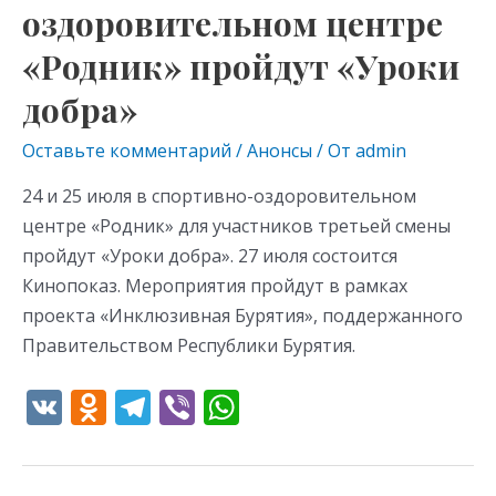
оздоровительном центре
«Родник» пройдут «Уроки
добра»
Оставьте комментарий
/
Анонсы
/ От
admin
24 и 25 июля в спортивно-оздоровительном
центре «Родник» для участников третьей смены
пройдут «Уроки добра». 27 июля состоится
Кинопоказ. Мероприятия пройдут в рамках
проекта «Инклюзивная Бурятия», поддержанного
Правительством Республики Бурятия.
V
O
T
Vi
W
K
d
el
b
h
n
e
er
at