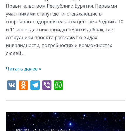
Правительством Республики Бурятия. Первыми
участниками станут дети, отдыхающие в
спортивно-оздоровительном центре «Родник» 10
и 11 июня для них пройдут «Уроки добра», где
сотрудники проекта расскажут о видах
инвалидности, потребностях и возможностях
людей …
Читать далее »
V
O
T
Vi
W
K
d
el
b
h
n
e
er
at
o
gr
s
kl
a
A