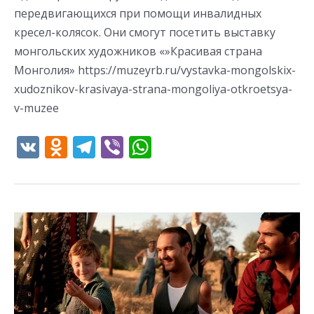
передвигающихся при помощи инвалидных
кресел-колясок. Они смогут посетить выставку
монгольских художников «»Красивая страна
Монголия» https://muzeyrb.ru/vystavka-mongolskix-
xudoznikov-krasivaya-strana-mongoliya-otkroetsya-
v-muzee
V
O
T
Vi
W
K
d
el
b
h
n
e
er
at
o
gr
s
С
kl
a
A
10
as
m
p
июня
s
p
начинаем
серию
ni