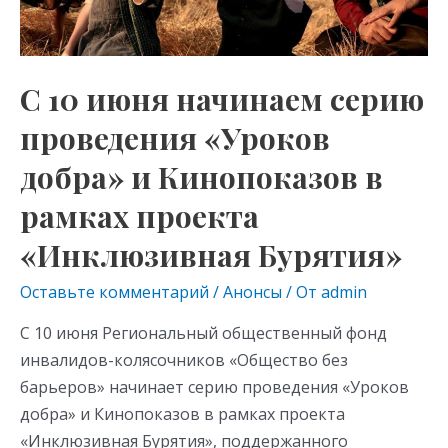
проведения
ki
«Уроков
добра»
и
С 10 июня начинаем серию
Кинопоказов
проведения «Уроков
в
рамках
добра» и Кинопоказов в
проекта
рамках проекта
«Инклюзивная
Бурятия»
«Инклюзивная Бурятия»
Оставьте комментарий
/
Анонсы
/ От
admin
С 10 июня Региональный общественный фонд
инвалидов-колясочников «Общество без
барьеров» начинает серию проведения «Уроков
добра» и Кинопоказов в рамках проекта
«Инклюзивная Бурятия», поддержанного