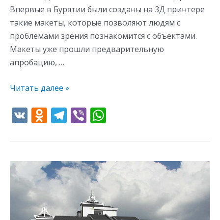
Впервые в Бурятии были созданы на 3Д принтере
такие макеты, которые позволяют людям с
проблемами зрения познакомится с объектами.
Макеты уже прошли предварительную
апробацию, …
Читать далее »
V
O
T
Vi
W
K
d
el
b
h
n
e
er
at
o
gr
s
kl
a
A
as
m
p
s
p