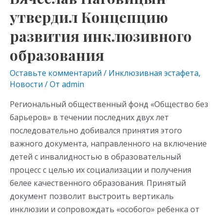
as
m
p
Бурятии
s
p
утвердил Концепцию
Вячеслав
Наговицын
ni
развития инклюзивного
утвердил
ki
образования
Концепцию
развития
Оставьте комментарий
/
Инклюзивная эстафета
,
инклюзивного
Новости
/ От
admin
образования
Региональный общественный фонд «Общество без
барьеров» в течении последних двух лет
последовательно добивался принятия этого
важного документа, направленного на включение
детей с инвалидностью в образовательный
процесс с целью их социализации и получения
белее качественного образования. Принятый
документ позволит выстроить вертикаль
инклюзии и сопровождать «особого» ребенка от