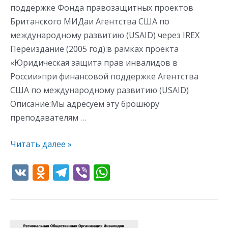
поддержке Фонда правозащитных проектов
Британского МИДаи Агентства США по
международному развитию (USAID) через IREX
Переиздание (2005 год):в рамках проекта
«Юридическая защита прав инвалидов в
России»при финансовой поддержке Агентства
США по международному развитию (USAID)
Описание:Мы адресуем эту брошюру
преподавателям …
Читать далее »
V
O
T
Vi
W
K
d
el
b
h
n
e
er
at
o
gr
s
Ваш