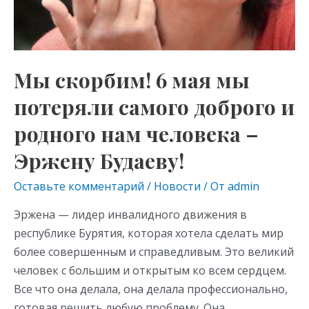
человека
–
Эржену
Будаеву!
Мы скорбим! 6 мая мы
потеряли самого доброго и
родного нам человека –
Эржену Будаеву!
Оставьте комментарий
/
Новости
/ От
admin
Эржена — лидер инвалидного движения в
республике Бурятия, которая хотела сделать мир
более совершенным и справедливым. Это великий
человек с большим и открытым ко всем сердцем.
Все что она делала, она делала профессионально,
готовая решить любую проблему. Она