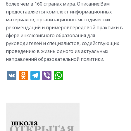
более чем в 160 странах мира. Описание:Вам
предоставляется комплект информационных
материалов, организационно-методических
рекомендаций и примеровпередовой практики в
сфере инклюзивного образования для
руководителей и специалистов, содействующих
проведению в жизнь одного из актуальных
направлений образовательной политики.
V
O
T
Vi
W
K
d
el
b
h
n
e
er
at
o
gr
s
Школа
kl
a
A
открытая
as
m
p
для
всех