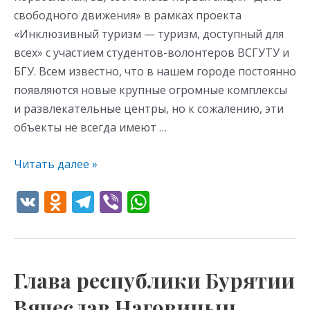
свободного движения» в рамках проекта
«Инклюзивный туризм — туризм, доступный для
всех» с участием студентов-волонтеров ВСГУТУ и
БГУ. Всем известно, что в нашем городе постоянно
появляются новые крупные огромные комплексы
и развлекательные центры, но к сожалению, эти
объекты не всегда имеют …
Читать далее »
V
O
T
Vi
W
K
d
el
b
h
n
e
er
at
o
gr
s
Глава республики Бурятии
Глава
kl
a
A
республики
Вячеслав Наговицын