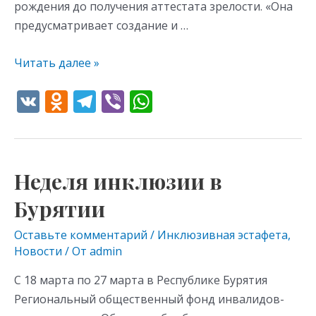
рождения до получения аттестата зрелости. «Она
предусматривает создание и …
Читать далее »
V
O
T
Vi
W
K
d
el
b
h
n
e
er
at
o
gr
s
Неделя инклюзии в
Неделя
kl
a
A
инклюзии
Бурятии
as
m
p
в
s
p
Бурятии
Оставьте комментарий
/
Инклюзивная эстафета
,
Новости
/ От
admin
ni
ki
С 18 марта по 27 марта в Республике Бурятия
Региональный общественный фонд инвалидов-