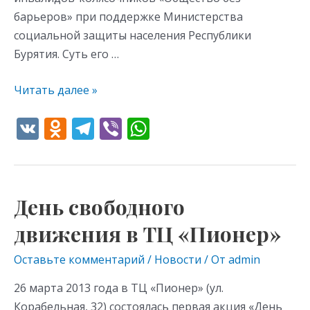
барьеров» при поддержке Министерства
социальной защиты населения Республики
Бурятия. Суть его …
Читать далее »
V
O
T
Vi
W
K
d
el
b
h
n
e
er
at
o
gr
s
День свободного
День
kl
a
A
свободного
движения в ТЦ «Пионер»
as
m
p
движения
s
p
в
Оставьте комментарий
/
Новости
/ От
admin
ТЦ
ni
26 марта 2013 года в ТЦ «Пионер» (ул.
«Пионер»
ki
Корабельная, 32) состоялась первая акция «День