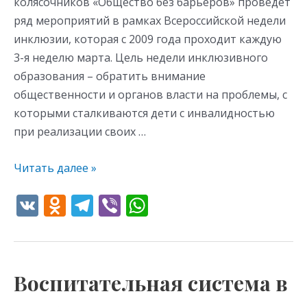
колясочников «Общество без барьеров» проведет
ряд мероприятий в рамках Всероссийской недели
инклюзии, которая с 2009 года проходит каждую
3-я неделю марта. Цель недели инклюзивного
образования – обратить внимание
общественности и органов власти на проблемы, с
которыми сталкиваются дети с инвалидностью
при реализации своих …
Читать далее »
V
O
T
Vi
W
K
d
el
b
h
n
e
er
at
o
gr
s
Воспитательная система в
Воспитательная
kl
a
A
система