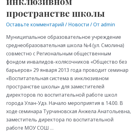
инклюзивном
as
m
p
в
s
p
пространстве школы
инклюзивном
пространстве
ni
Оставьте комментарий
/
Новости
/ От
admin
школы
ki
Муниципальное образовательное учреждение
среднеобразовательная школа №4 (ул. Смолина)
совместно с Региональным общественным
фондом инвалидов-колясочников «Общество без
барьеров» 29 января 2013 года проводит семинар
«Воспитательная система в инклюзивном
пространстве школы» для заместителей
директоров по воспитательной работе школ
города Улан-Удэ. Начало мероприятия в 14.00. В
ходе семинара Турчиновская Анжела Анатольевна,
заместитель директора по воспитательной
работе МОУ СОШ …