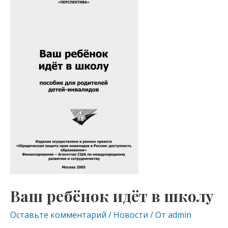
kl
a
A
ребёнок
as
m
p
идёт
s
p
в
школу
ni
ki
Ваш ребёнок идёт в школу
Оставьте комментарий
/
Новости
/ От
admin