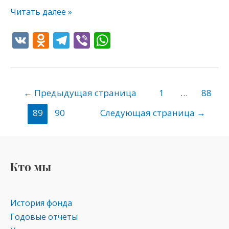
Читать далее »
V
O
T
Vi
W
K
d
el
b
h
n
e
er
at
o
gr
s
←
Предыдущая страница
1
…
88
kl
a
A
89
90
Следующая страница
→
as
m
p
s
p
ni
Кто мы
ki
История фонда
Годовые отчеты