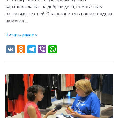
вдохновляла нас на добрые дела, помогая нам
расти вместе с ней. Она останется в наших сердцах
навсегда …
Читать далее »
V
O
T
Vi
W
K
d
el
b
h
n
e
er
at
o
gr
s
День
kl
a
A
свободного
as
m
p
движения
s
p
в
ТД
ni
«Верхнеудинск»
ki