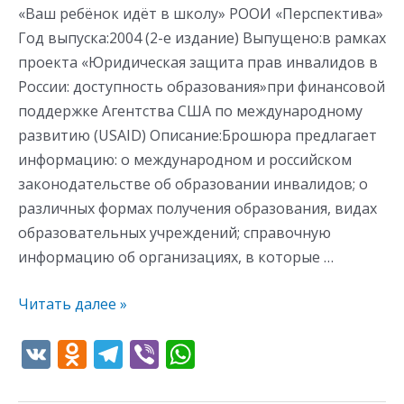
«Ваш ребёнок идёт в школу» РООИ «Перспектива»
Год выпуска:2004 (2-е издание) Выпущено:в рамках
проекта «Юридическая защита прав инвалидов в
России: доступность образования»при финансовой
поддержке Агентства США по международному
развитию (USAID) Описание:Брошюра предлагает
информацию: о международном и российском
законодательстве об образовании инвалидов; о
различных формах получения образования, видах
образовательных учреждений; справочную
информацию об организациях, в которые …
Читать далее »
V
O
T
Vi
W
K
d
el
b
h