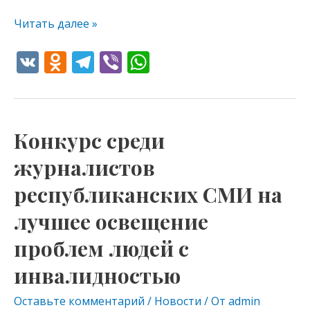
Читать далее »
V
O
T
Vi
W
K
d
el
b
h
n
e
er
at
o
gr
s
Конкурс среди
Конкурс
kl
a
A
среди
журналистов
as
m
p
журналистов
s
p
республиканских СМИ на
республиканских
СМИ
ni
лучшее освещение
на
ki
проблем людей с
лучшее
освещение
инвалидностью
проблем
Оставьте комментарий
/
Новости
/ От
admin
людей