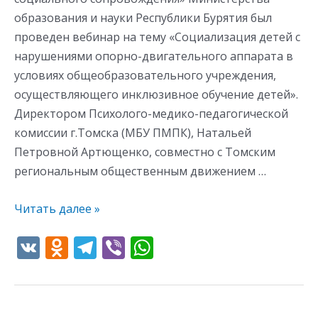
образования и науки Республики Бурятия был
проведен вебинар на тему «Социализация детей с
нарушениями опорно-двигательного аппарата в
условиях общеобразовательного учреждения,
осуществляющего инклюзивное обучение детей».
Директором Психолого-медико-педагогической
комиссии г.Томска (МБУ ПМПК), Натальей
Петровной Артющенко, совместно с Томским
региональным общественным движением …
Читать далее »
V
O
T
Vi
W
K
d
el
b
h
n
e
er
at
o
gr
s