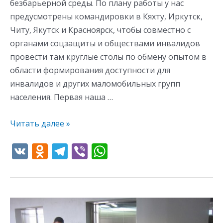
безбарьерной среды. По плану работы у нас
в
предусмотрены командировки в Кяхту, Иркутск,
Кяхту
Читу, Якутск и Красноярск, чтобы совместно с
органами соцзащиты и обществами инвалидов
провести там круглые столы по обмену опытом в
области формирования доступности для
инвалидов и других маломобильных групп
населения. Первая наша …
Читать далее »
V
O
T
Vi
W
K
d
el
b
h
n
e
er
at
o
gr
s
21
kl
a
A
мая