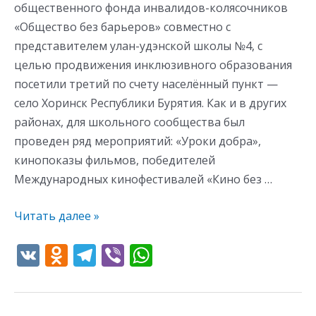
общественного фонда инвалидов-колясочников
«Общество без барьеров» совместно с
представителем улан-удэнской школы №4, с
целью продвижения инклюзивного образования
посетили третий по счету населённый пункт —
село Хоринск Республики Бурятия. Как и в других
районах, для школьного сообщества был
проведен ряд мероприятий: «Уроки добра»,
кинопоказы фильмов, победителей
Международных кинофестивалей «Кино без …
Читать далее »
V
O
T
Vi
W
K
d
el
b
h
n
e
er
at