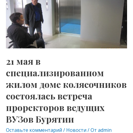
as
m
p
в
s
p
специализированном
жилом
ni
доме
ki
колясочников
состоялась
встреча
21 мая в
проректоров
ведущих
специализированном
ВУЗов
жилом доме колясочников
Бурятии
состоялась встреча
проректоров ведущих
ВУЗов Бурятии
Оставьте комментарий
/
Новости
/ От
admin