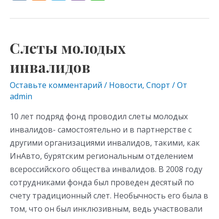
K
d
el
b
h
n
e
er
at
o
gr
s
Слеты молодых
Слеты
kl
a
A
молодых
инвалидов
as
m
p
инвалидов
s
p
Оставьте комментарий
/
Новости
,
Спорт
/ От
admin
ni
ki
10 лет подряд фонд проводил слеты молодых
инвалидов- самостоятельно и в партнерстве с
другими организациями инвалидов, такими, как
ИнАвто, бурятским региональным отделением
всероссийского общества инвалидов. В 2008 году
сотрудниками фонда был проведен десятый по
счету традиционный слет. Необычность его была в
том, что он был инклюзивным, ведь участвовали