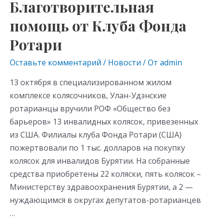
Благотворительная
Благотворительная
kl
a
A
помощь
помощь от Клуба Фонда
as
m
p
от
s
p
Ротари
Клуба
Фонда
ni
Оставьте комментарий
/
Новости
/ От
admin
Ротари
ki
13 октября в специализированном жилом
комплексе колясочников, Улан-Удэнские
ротарианцы вручили РОФ «Общество без
барьеров» 13 инвалидных колясок, привезенных
из США. Филиалы клуба Фонда Ротари (США)
пожертвовали по 1 тыс. долларов на покупку
колясок для инвалидов Бурятии. На собранные
средства приобретены 22 коляски, пять колясок –
Министерству здравоохранения Бурятии, а 2 —
нуждающимся в округах депутатов-ротарианцев
…