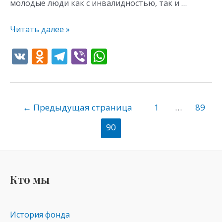
молодые люди как с инвалидностью, так и …
Читать далее »
V
O
T
Vi
W
K
d
el
b
h
n
e
er
at
o
gr
s
←
Предыдущая страница
1
…
89
kl
a
A
90
as
m
p
s
p
ni
Кто мы
ki
История фонда