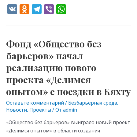
V
O
T
Vi
W
K
d
el
b
h
n
e
er
at
o
gr
s
Фонд «Общество без
Фонд
kl
a
A
«Общество
барьеров» начал
as
m
p
без
s
p
реализацию нового
барьеров»
начал
ni
проекта «Делимся
реализацию
ki
опытом» с поездки в Кяхту
нового
проекта
Оставьте комментарий
/
Безбарьерная среда
,
«Делимся
Новости
,
Проекты
/ От
admin
опытом»
«Общество без барьеров» выиграло новый проект
с
«Делимся опытом» в области создания
поездки