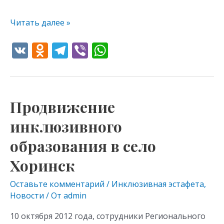
Читать далее »
V
O
T
Vi
W
K
d
el
b
h
n
e
er
at
o
gr
s
Продвижение
Продвижение
kl
a
A
инклюзивного
инклюзивного
as
m
p
образования
s
p
образования в село
в
село
ni
Хоринск
Хоринск
ki
Оставьте комментарий
/
Инклюзивная эстафета
,
Новости
/ От
admin
10 октября 2012 года, сотрудники Регионального