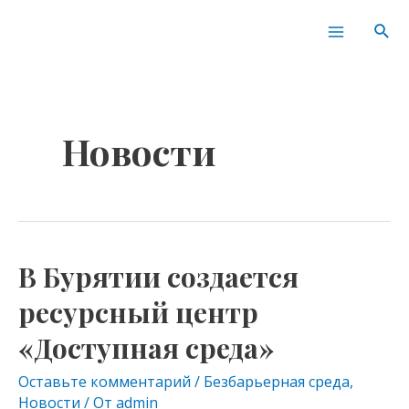
Перейти
Пагинация
Main
Пои
к
записей
Menu
содержимому
Новости
В Бурятии создается
В
Бурятии
ресурсный центр
создается
«Доступная среда»
ресурсный
центр
Оставьте комментарий
/
Безбарьерная среда
,
«Доступная
Новости
/ От
admin