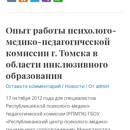
K
d
el
b
h
n
e
er
at
o
gr
s
Опыт работы психолого-
Опыт
kl
a
A
работы
медико-педагогической
as
m
p
психолого-
s
p
комиссии г. Томска в
медико-
педагогической
ni
области инклюзивного
комиссии
ki
образования
г.
Томска
Оставьте комментарий
/
Новости
/ От
admin
в
17 октября 2012 года для специалистов
области
Республиканской психолого-медико-
инклюзивного
педагогической комиссии (РПМПК) ГБОУ
образования
«Республиканский центр психолого-медико-
социального сопровождения» Министерства