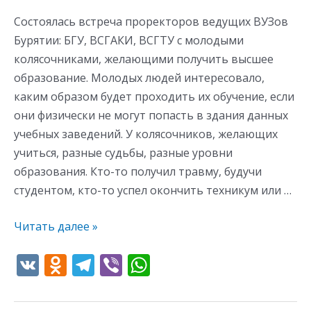
Состоялась встреча проректоров ведущих ВУЗов
Бурятии: БГУ, ВСГАКИ, ВСГТУ с молодыми
колясочниками, желающими получить высшее
образование. Молодых людей интересовало,
каким образом будет проходить их обучение, если
они физически не могут попасть в здания данных
учебных заведений. У колясочников, желающих
учиться, разные судьбы, разные уровни
образования. Кто-то получил травму, будучи
студентом, кто-то успел окончить техникум или …
Читать далее »
V
O
T
Vi
W
K
d
el
b
h
n
e
er
at