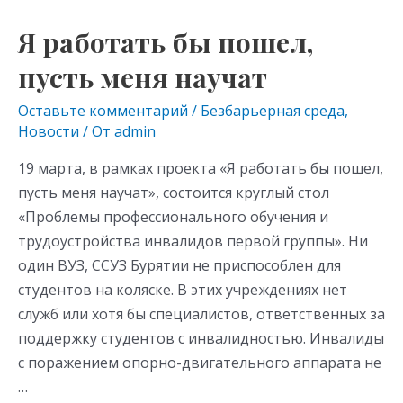
o
gr
s
Я работать бы пошел,
Я
kl
a
A
работать
пусть меня научат
as
m
p
бы
s
p
пошел,
Оставьте комментарий
/
Безбарьерная среда
,
Новости
/ От
admin
пусть
ni
меня
ki
19 марта, в рамках проекта «Я работать бы пошел,
научат
пусть меня научат», состоится круглый стол
«Проблемы профессионального обучения и
трудоустройства инвалидов первой группы». Ни
один ВУЗ, ССУЗ Бурятии не приспособлен для
студентов на коляске. В этих учреждениях нет
служб или хотя бы специалистов, ответственных за
поддержку студентов с инвалидностью. Инвалиды
с поражением опорно-двигательного аппарата не
…