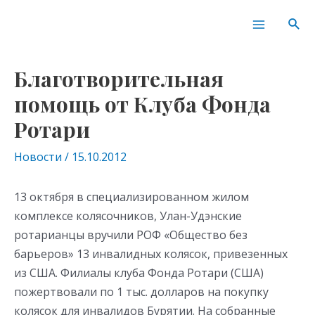
Перейти
Навигация
Main
Пои
к
по
Menu
содержимому
записям
Благотворительная
помощь от Клуба Фонда
Ротари
Новости
/
15.10.2012
13 октября в специализированном жилом
комплексе колясочников, Улан-Удэнские
ротарианцы вручили РОФ «Общество без
барьеров» 13 инвалидных колясок, привезенных
из США. Филиалы клуба Фонда Ротари (США)
пожертвовали по 1 тыс. долларов на покупку
колясок для инвалидов Бурятии. На собранные