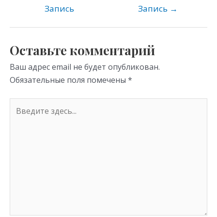
kl
a
A
Запись
Запись
→
as
m
p
s
p
Оставьте комментарий
ni
Ваш адрес email не будет опубликован.
ki
Обязательные поля помечены
*
Введите
здесь...