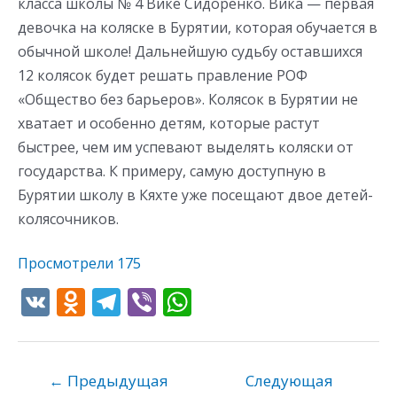
класса школы № 4 Вике Сидоренко. Вика — первая
девочка на коляске в Бурятии, которая обучается в
обычной школе! Дальнейшую судьбу оставшихся
12 колясок будет решать правление РОФ
«Общество без барьеров». Колясок в Бурятии не
хватает и особенно детям, которые растут
быстрее, чем им успевают выделять коляски от
государства. К примеру, самую доступную в
Бурятии школу в Кяхте уже посещают двое детей-
колясочников.
Просмотрели
175
V
O
T
Vi
W
K
d
el
b
h
n
e
er
at
o
gr
s
←
Предыдущая
Следующая