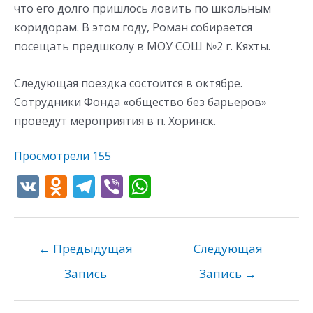
что его долго пришлось ловить по школьным
коридорам. В этом году, Роман собирается
посещать предшколу в МОУ СОШ №2 г. Кяхты.
Следующая поездка состоится в октябре.
Сотрудники Фонда «общество без барьеров»
проведут мероприятия в п. Хоринск.
Просмотрели
155
V
O
T
Vi
W
K
d
el
b
h
n
e
er
at
o
gr
s
←
Предыдущая
Следующая
kl
a
A
Запись
Запись
→
as
m
p