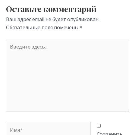
s
p
Оставьте комментарий
ni
Ваш адрес email не будет опубликован.
ki
Обязательные поля помечены
*
Введите
здесь...
Имя*
Сохранить