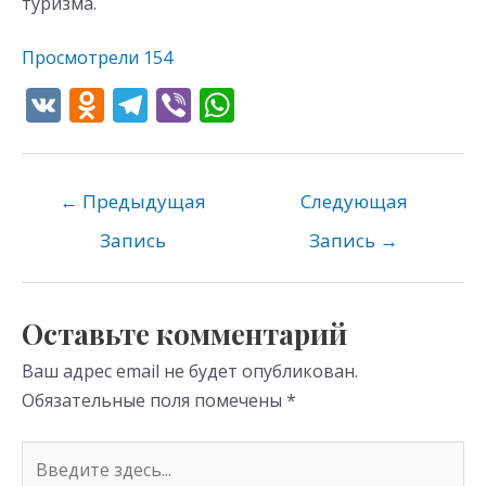
туризма.
Просмотрели
154
V
O
T
Vi
W
K
d
el
b
h
n
e
er
at
o
gr
s
←
Предыдущая
Следующая
kl
a
A
Запись
Запись
→
as
m
p
s
p
Оставьте комментарий
ni
Ваш адрес email не будет опубликован.
ki
Обязательные поля помечены
*
Введите
здесь...