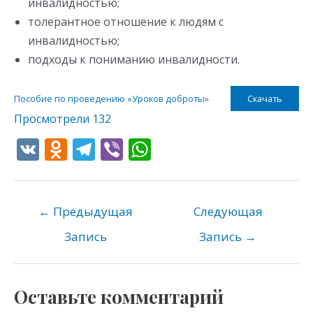
инвалидностью;
толерантное отношение к людям с
инвалидностью;
подходы к пониманию инвалидности.
Пособие по проведению «Уроков доброты»
Скачать
Просмотрели
132
V
O
T
Vi
W
K
d
el
b
h
n
e
er
at
o
gr
s
←
Предыдущая
Следующая
kl
a
A
Запись
Запись
→
as
m
p
s
p
Оставьте комментарий
ni