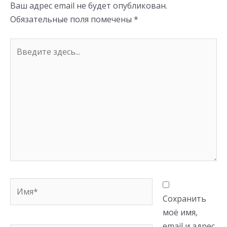
Ваш адрес email не будет опубликован.
ki
Обязательные поля помечены
*
Введите
здесь...
Имя*
Сохранить
моё имя,
email и адрес