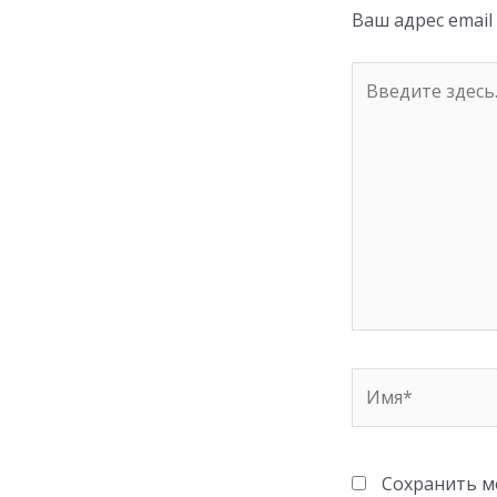
ni
Ваш адрес email
ki
Введите
здесь...
Имя*
Сохранить мо