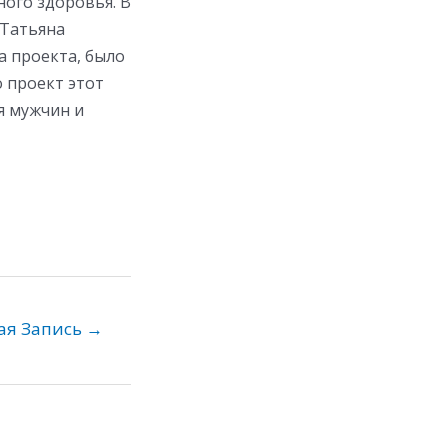
ого здоровья. В
 Татьяна
а проекта, было
о проект этот
я мужчин и
ая Запись
→