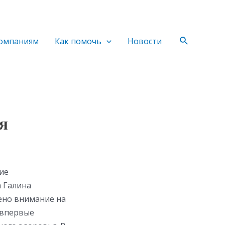
Поиск
омпаниям
Как помочь
Новости
я
ие
 Галина
ено внимание на
 впервые