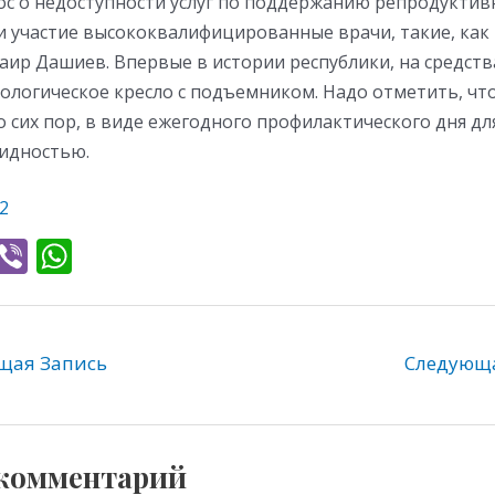
ос о недоступности услуг по поддержанию репродуктивн
и участие высококвалифицированные врачи, такие, как
ир Дашиев. Впервые в истории республики, на средств
ологическое кресло с подъемником. Надо отметить, чт
 сих пор, в виде ежегодного профилактического дня дл
идностью.
2
T
Vi
W
l
b
h
e
er
at
gr
s
ая Запись
Следующ
a
A
m
p
p
 комментарий