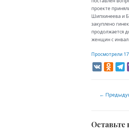
поставлен вопр
проекте принял
Шипхинеева и Ба
закуплено гинек
продолжается до
женщин с инвал
Просмотрели
17
V
O
K
d
e
n
o
←
Предыдущ
kl
as
s
Оставьте