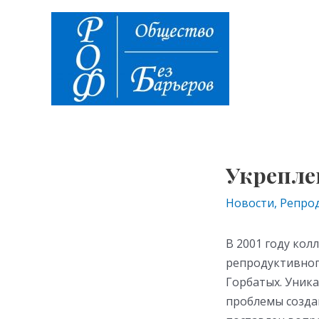
Перейти
Навигация
к
по
содержимому
записям
Укрепле
Новости
,
Репро
В 2001 году ко
репродуктивног
Горбатых. Уник
проблемы созда