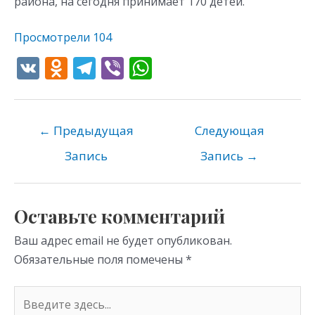
района, на сегодня принимает 170 детей.
Просмотрели
104
V
O
T
Vi
W
K
d
el
b
h
n
e
er
at
o
gr
s
←
Предыдущая
Следующая
kl
a
A
Запись
Запись
→
as
m
p
s
p
Оставьте комментарий
ni
Ваш адрес email не будет опубликован.
ki
Обязательные поля помечены
*
Введите
здесь...