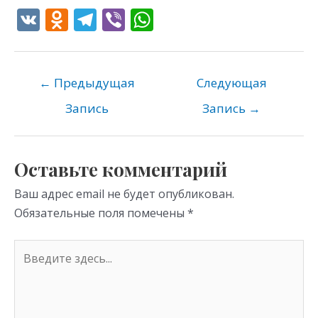
V
O
T
Vi
W
K
d
el
b
h
n
e
er
at
o
gr
s
←
Предыдущая
Следующая
kl
a
A
Запись
Запись
→
as
m
p
s
p
Оставьте комментарий
ni
Ваш адрес email не будет опубликован.
ki
Обязательные поля помечены
*
Введите
здесь...