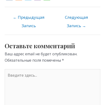
K
d
el
b
h
n
e
er
at
o
gr
s
←
Предыдущая
Следующая
kl
a
A
Запись
Запись
→
as
m
p
s
p
Оставьте комментарий
ni
Ваш адрес email не будет опубликован.
ki
Обязательные поля помечены
*
Введите
здесь...