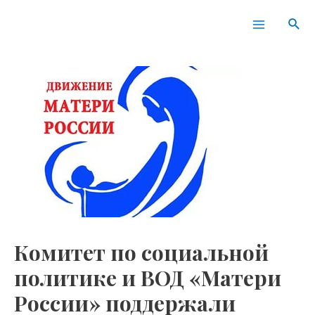
Перейти
Навигация
Main
Пои
к
по
Menu
содержимому
записям
Комитет по социальной
политике и ВОД «Матери
России» поддержали