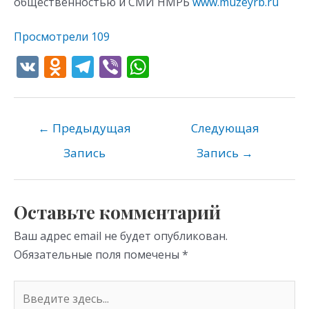
общественностью и СМИ НМРБ
www.muzeyrb.ru
Просмотрели
109
V
O
T
Vi
W
K
d
el
b
h
n
e
er
at
o
gr
s
←
Предыдущая
Следующая
kl
a
A
Запись
Запись
→
as
m
p
s
p
Оставьте комментарий
ni
Ваш адрес email не будет опубликован.
ki
Обязательные поля помечены
*
Введите
здесь...