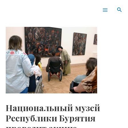
Перейти
Навигация
Main
Пои
к
по
Menu
содержимому
записям
Национальный музей
Республики Бурятия