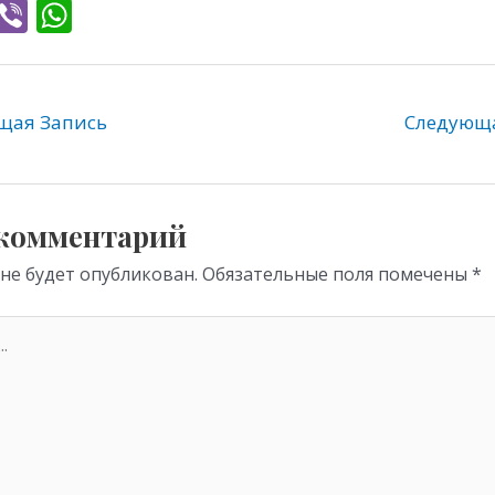
T
Vi
W
l
b
h
e
er
at
gr
s
ая Запись
Следующ
a
A
m
p
p
 комментарий
 не будет опубликован.
Обязательные поля помечены
*