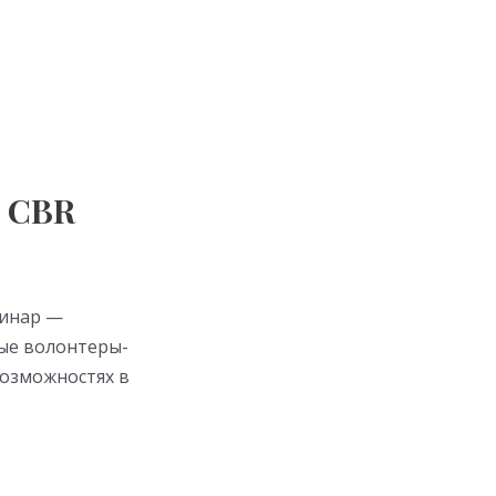
е CBR
минар —
ые волонтеры-
возможностях в