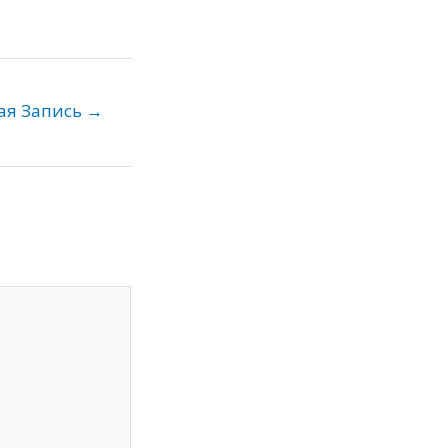
ая Запись
→