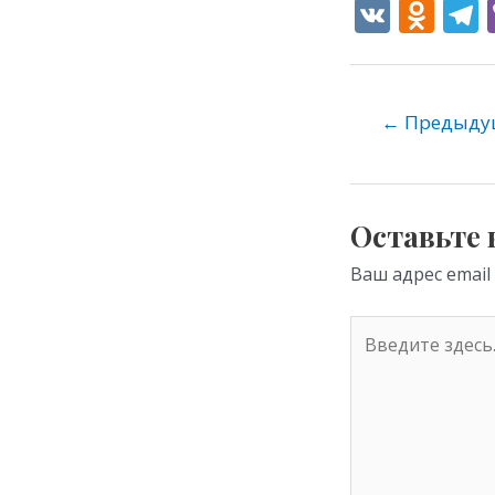
V
O
K
d
e
n
o
←
Предыдущ
kl
as
s
Оставьте
ni
Ваш адрес email
ki
Введите
здесь...