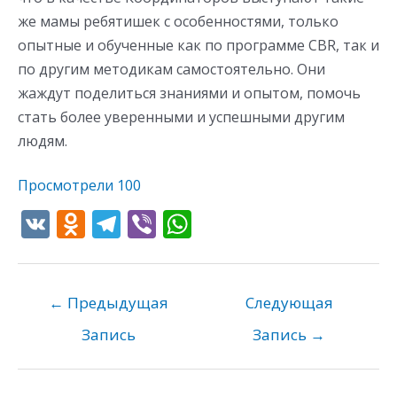
же мамы ребятишек с особенностями, только
опытные и обученные как по программе CBR, так и
по другим методикам самостоятельно. Они
жаждут поделиться знаниями и опытом, помочь
стать более уверенными и успешными другим
людям.
Просмотрели
100
V
O
T
Vi
W
K
d
el
b
h
n
e
er
at
o
gr
s
←
Предыдущая
Следующая
kl
a
A
Запись
Запись
→
as
m
p
s
p