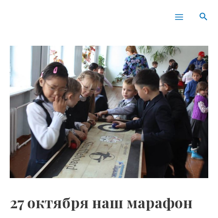
Перейти
Навигация
Main
Пои
к
по
Menu
содержимому
записям
27 октября наш марафон