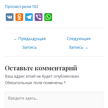
Просмотрели
102
V
O
T
Vi
W
K
d
el
b
h
n
e
er
at
o
gr
s
←
Предыдущая
Следующая
kl
a
A
Запись
Запись
→
as
m
p
s
p
Оставьте комментарий
ni
Ваш адрес email не будет опубликован.
ki
Обязательные поля помечены
*
Введите
здесь...