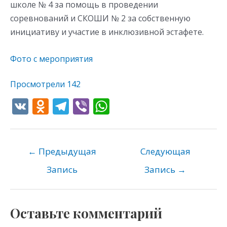
школе № 4 за помощь в проведении
соревнований и СКОШИ № 2 за собственную
инициативу и участие в инклюзивной эстафете.
Фото с мероприятия
Просмотрели
142
V
O
T
Vi
W
K
d
el
b
h
n
e
er
at
o
gr
s
←
Предыдущая
Следующая
kl
a
A
Запись
Запись
→
as
m
p
s
p
Оставьте комментарий
ni