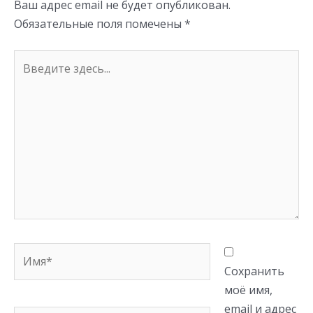
Ваш адрес email не будет опубликован.
ki
Обязательные поля помечены
*
Введите
здесь...
Имя*
Сохранить
моё имя,
email и адрес