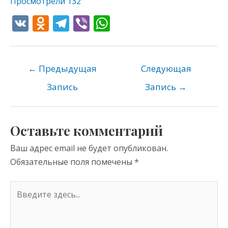
Просмотрели
132
V
O
T
Vi
W
K
d
el
b
h
n
e
er
at
o
gr
s
←
Предыдущая
Следующая
kl
a
A
Запись
Запись
→
as
m
p
s
p
Оставьте комментарий
ni
Ваш адрес email не будет опубликован.
ki
Обязательные поля помечены
*
Введите
здесь...