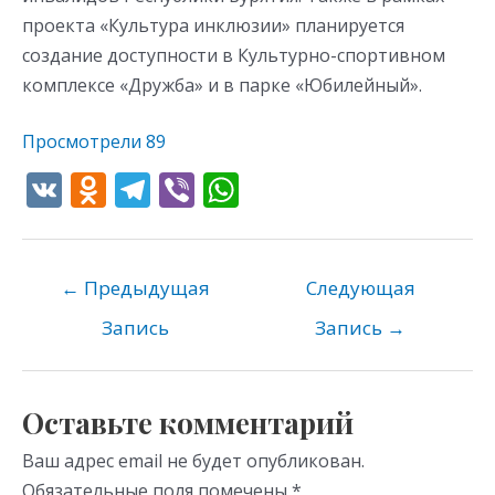
проекта «Культура инклюзии» планируется
создание доступности в Культурно-спортивном
комплексе «Дружба» и в парке «Юбилейный».
Просмотрели
89
V
O
T
Vi
W
K
d
el
b
h
n
e
er
at
o
gr
s
←
Предыдущая
Следующая
kl
a
A
Запись
Запись
→
as
m
p
s
p
Оставьте комментарий
ni
Ваш адрес email не будет опубликован.
ki
Обязательные поля помечены
*