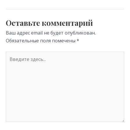
as
m
p
s
p
Оставьте комментарий
ni
Ваш адрес email не будет опубликован.
ki
Обязательные поля помечены
*
Введите
здесь...