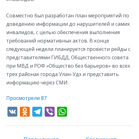
Совместно был разработан план мероприятий по
доведению информации до нарушителей и самих
инвалидов, с целью обеспечения выполнения
требований нормативных актов. В конце
следующей недели планируется провести рейды с
представителями ГИБДД, Общественного совета
при МВД и РОФ «Общество без барьеров» во всех
трех районах города Улан-Удэ и представить
информацию через СМИ.
Просмотрели
87
V
O
T
Vi
W
K
d
el
b
h
n
e
er
at