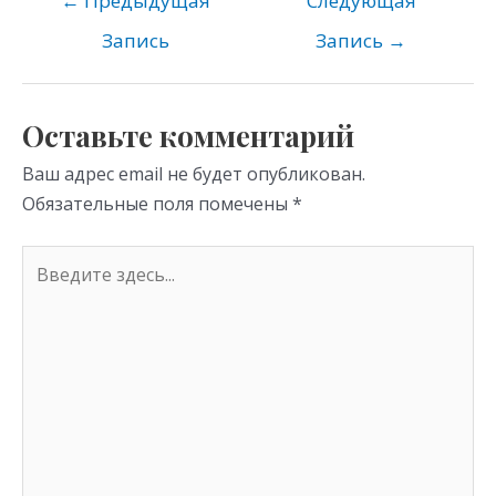
o
gr
s
←
Предыдущая
Следующая
kl
a
A
Запись
Запись
→
as
m
p
s
p
Оставьте комментарий
ni
Ваш адрес email не будет опубликован.
ki
Обязательные поля помечены
*
Введите
здесь...