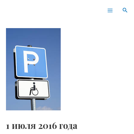
Перейти
Навигация
Main
Пои
к
по
Menu
содержимому
записям
1 июля 2016 года