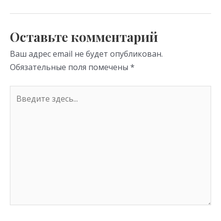
as
m
p
s
p
Оставьте комментарий
ni
Ваш адрес email не будет опубликован.
ki
Обязательные поля помечены
*
Введите
здесь...