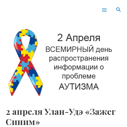
Перейти
Навигация
Main
Пои
к
по
Menu
содержимому
записям
2 апреля Улан-Удэ «Зажег
Синим»