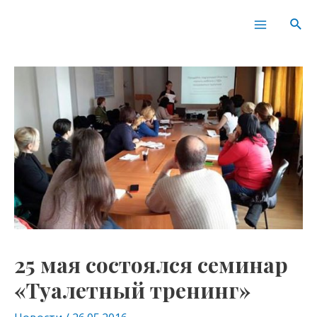
Перейти
Навигация
Main
Пои
к
по
Menu
содержимому
записям
25 мая состоялся семинар
«Туалетный тренинг»