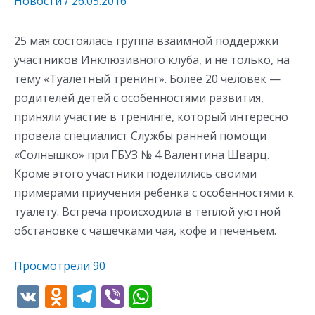
Новости
/
26.05.2016
25 мая состоялась группа взаимной поддержки
участников Инклюзивного клуба, и не только, на
тему «Туалетный тренинг». Более 20 человек —
родителей детей с особенностями развития,
приняли участие в тренинге, который интересно
провела специалист Службы ранней помощи
«Солнышко» при ГБУЗ № 4 Валентина Шварц.
Кроме этого участники поделились своими
примерами приучения ребенка с особенностями к
туалету. Встреча происходила в теплой уютной
обстановке с чашечками чая, кофе и печеньем.
Просмотрели
90
V
O
T
Vi
W