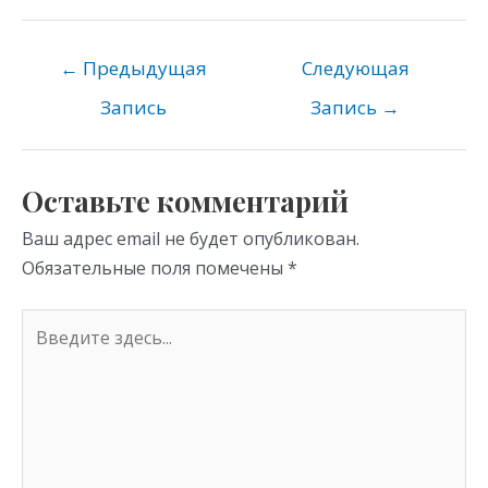
K
d
el
b
h
n
e
er
at
o
gr
s
←
Предыдущая
Следующая
kl
a
A
Запись
Запись
→
as
m
p
s
p
Оставьте комментарий
ni
Ваш адрес email не будет опубликован.
ki
Обязательные поля помечены
*
Введите
здесь...