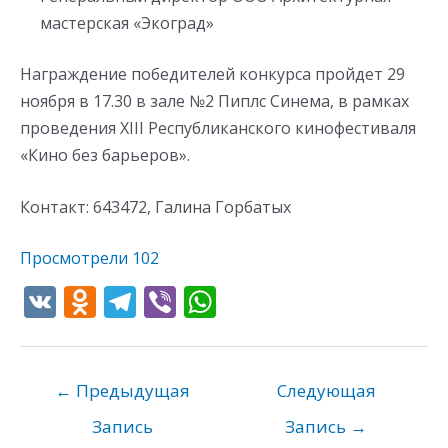
мастерская «Экоград»
Награждение победителей конкурса пройдет 29
ноября в 17.30 в зале №2 Пиплс Синема, в рамках
проведения XIII Республиканского кинофестиваля
«Кино без барьеров».
Контакт: 643472, Галина Горбатых
Просмотрели
102
V
O
T
Vi
W
K
d
el
b
h
n
e
er
at
o
gr
s
←
Предыдущая
Следующая
kl
a
A
Запись
Запись
→