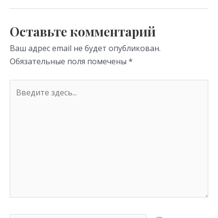
as
m
p
s
p
Оставьте комментарий
ni
Ваш адрес email не будет опубликован.
ki
Обязательные поля помечены
*
Введите
здесь...