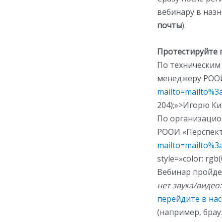
вебинару в назн
почты
).
Протестируйте 
По техническим 
менеджеру РОО
mailto=mailto%3
204);»>Игорю Ки
По организаци
РООИ «Перспек
mailto=mailto%3
style=»color: rg
Вебинар пройде
нет звука/видео:
перейдите в на
(например, бра