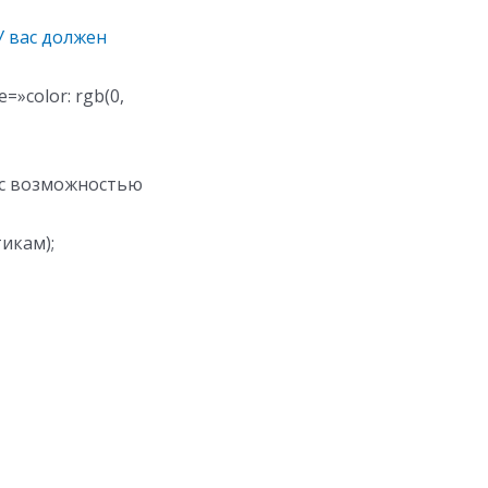
У вас должен
=»color: rgb(0,
 с возможностью
тикам);