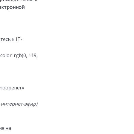
лектронной
есь к IT-
olor: rgb(0, 119,
=»noopener»
 интернет-эфир)
ия на