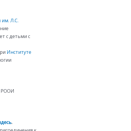
им. Л.С.
ение
ет с детьми с
ри
Институте
логии
РООИ
здесь
.
присоединения к