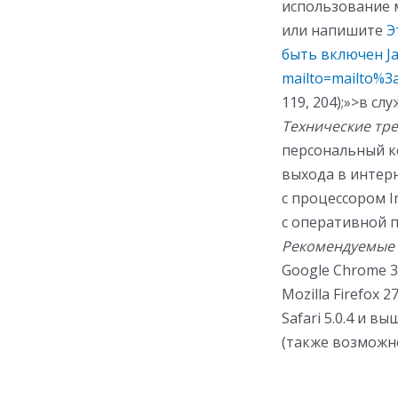
использование 
или напишите
Э
быть включен Ja
mailto=mailto%
3
119, 204);»>в с
Технические тр
персональный к
выхода в интерн
с процессором I
с оперативной па
Рекомендуемые 
Google Chrome 3
Mozilla Firefox 2
Safari 5.0.4 и вы
(также возможно