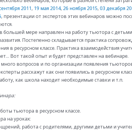
несколько вебинаров, которые в разной степени затраг
сентября 2011
,
19 мая 2014
,
26 ноября 2015
,
03 декабря 2
6
, презентации от экспертов этих вебинаров можно по
ются.
в большей мере направлен на работу тьютора с детьми 
развития. Постепенно складывается практика сопровож
ия в ресурсном классе. Практика взаимодействия учит
ет… Вот такой опыт и будет представлен на вебинаре.
т много вопросов и по организации появления тьюторов
сперты расскажут как они появились в ресурсном класс
аботу, как школа находит необходимые ставки и т.п.
инара:
боты тьютора в ресурсном классе.
ра на уроках:
ощрений, работа с родителями, другими детьми и учите