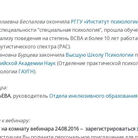
олаевна Беспалова
окончила
РГГУ «Институт психологии 
специальности “специальная психология”, прошла обуч
лизу поведения на степень BCBA и более 10 лет работа
утистического спектра (РАС).
ановна Бурцева
закончила
Высшую Школу Психологии
п
сийской Академии Наук
(Отделение практической психо
хологии
ГАУГН
).
ра:
ЬЕВА
, руководитель
Отдела инклюзивного образования
к вебинару:
 на комнату вебинара 24.08.2016 – зарегистрироваться
гистрации Вы получите персональное приглашение для 