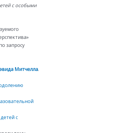
етей с особыми
зуемого
ерспектива»
по запросу
эвида Митчелла
.
реодолению
разовательной
детей с