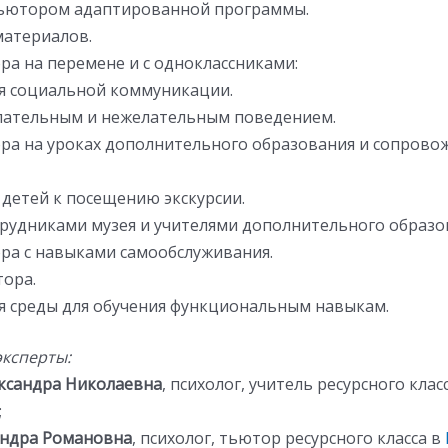
тьютором адаптированной программы.
материалов.
ра на перемене и с одноклассниками:
я социальной коммуникации.
елательным и нежелательным поведением.
ра на уроках дополнительного образования и сопрово
 детей к посещению экскурсии.
отрудниками музея и учителями дополнительного образо
ра с навыками самообслуживания.
тора.
я среды для обучения функциональным навыкам.
ксперты:
ксандра Николаевна
, психолог, учитель ресурсного клас
;
андра Романовна
, психолог, тьютор ресурсного класса в