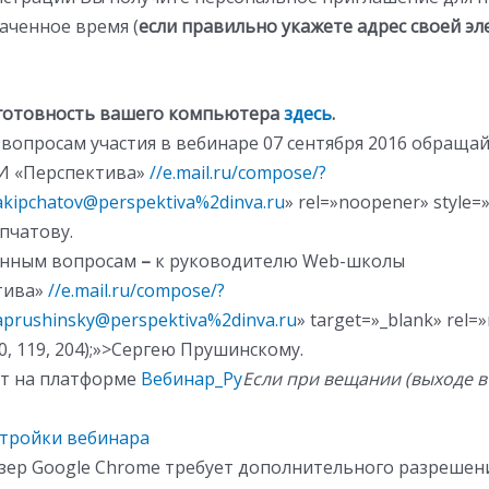
аченное время (
если правильно укажете адрес своей э
готовность вашего компьютера
здесь
.
вопросам участия в вебинаре 07 сентября 2016 обращайт
И «Перспектива»
//e.mail.ru/compose/?
akipchatov@perspektiva%2dinva.ru
» rel=»noopener» style=»c
пчатову.
онным вопросам
–
к руководителю Web-школы
тива»
//e.mail.ru/compose/?
aprushinsky@perspektiva%2dinva.ru
» target=»_blank» rel
b(0, 119, 204);»>Сергею Прушинскому.
т на платформе
Вебинар_Ру
Если при вещании (выходе в
стройки вебинара
узер Google Chrome требует дополнительного разрешен