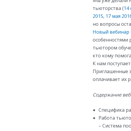
Мы уже делали 
тьюторства (
14 
2015
,
17 мая 201
но вопросы оста
Новый вебинар
особенностями 
тьютором обучен
кто кому помога
К нам поступае
Приглашенные эк
оплачивает их р
Содержание веб
Специфика ра
Работа тьюто
– Система по