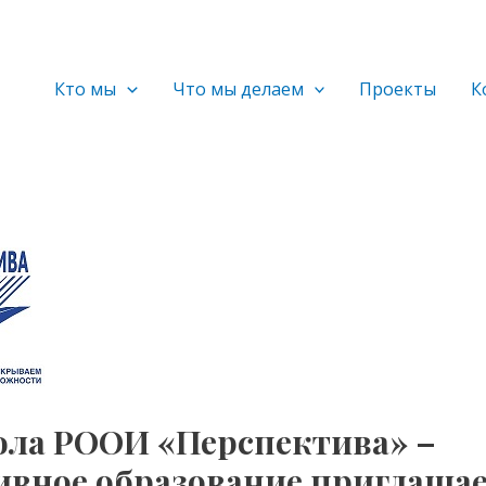
Кто мы
Что мы делаем
Проекты
К
ола РООИ «Перспектива» –
вное образование приглаша