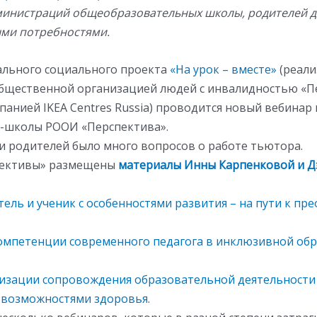
министраций общеобразовательных школы, родителей д
ми потребностями.
ального социального проекта
«На урок – вместе»
(реали
бщественной организацией людей с инвалидностью «П
панией IKEA Centres Russia) проводится новый вебинар 
-школы РООИ «Перспектива».
 и родителей было много вопросов о работе тьютора.
пективы» размещены
материалы Инны Карпенковой и Д
тель и ученик с особенностями развития – на пути к п
омпетенции современного педагога в инклюзивной об
изации сопровождения образовательной деятельности 
 возможностями здоровья
.