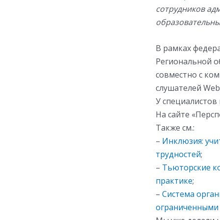
сотрудников ад
образовательны
В рамках федер
Региональной о
совместно с ком
слушателей Web
У специалистов
На сайте «Перс
Также см.:
–
Инклюзия: учи
трудностей
;
–
Тьюторские к
практике
;
–
Система орган
ограниченными