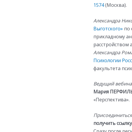
1574
(Москва).
Александра Ник
Выготского»
по 
прикладному ана
расстройством а
Александра Ром
Психологии Рос
факультета пси
Ведущий вебина
Мария ПЕРФИЛ
«Перспектива».
Присоединиться 
получить ссылку
Сразу после ре