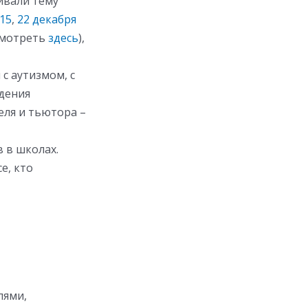
ивали тему
015
,
22 декабря
смотреть
здесь
),
с аутизмом, с
дения
еля и тьютора –
 в школах.
е, кто
лями,