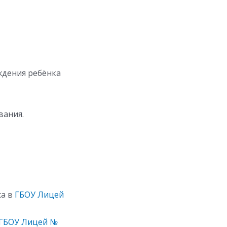
ждения ребёнка
вания.
са в
ГБОУ Лицей
ГБОУ Лицей №