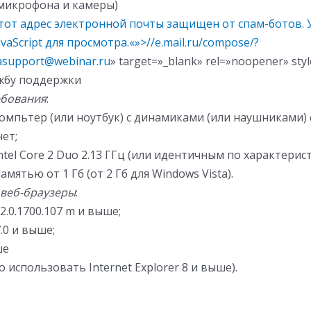
микрофона и камеры)
тот адрес электронной почты защищен от спам-ботов. 
vaScript для просмотра.
«»>//e.mail.ru/compose/?
asupport@webinar.ru
» target=»_blank» rel=»noopener» style
лужбу поддержки
ебования
:
омпьтер (или ноутбук) с динамиками (или наушниками)
ет;
ntel Core 2 Duo 2.13 ГГц (или идентичным по характерис
мятью от 1 Гб (от 2 Гб для Windows Vista).
веб-браузеры
:
2.0.1700.107 m и выше;
7.0 и выше;
ше
 использовать Internet Explorer 8 и выше).