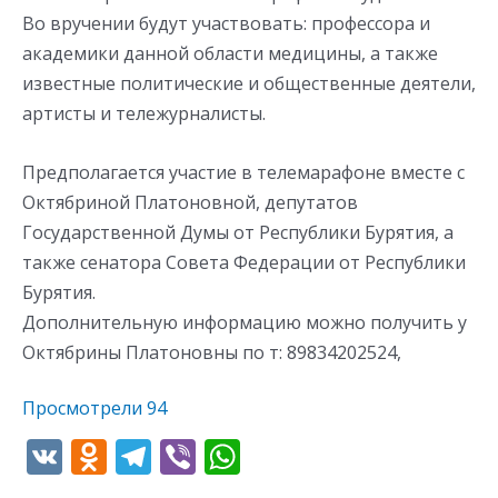
Во вручении будут участвовать: профессора и
академики данной области медицины, а также
известные политические и общественные деятели,
артисты и тележурналисты.
Предполагается участие в телемарафоне вместе с
Октябриной Платоновной, депутатов
Государственной Думы от Республики Бурятия, а
также сенатора Совета Федерации от Республики
Бурятия.
Дополнительную информацию можно получить у
Октябрины Платоновны по т: 89834202524,
Просмотрели
94
V
O
T
Vi
W
K
d
el
b
h