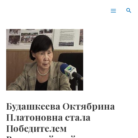
Перейти
Навигация
Main
Пои
к
по
Menu
содержимому
записям
Будашкеева Октябрина
Платоновна стала
Победителем