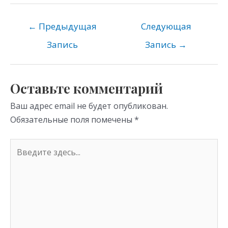
n
e
er
at
o
gr
s
←
Предыдущая
Следующая
kl
a
A
Запись
Запись
→
as
m
p
s
p
Оставьте комментарий
ni
Ваш адрес email не будет опубликован.
ki
Обязательные поля помечены
*
Введите
здесь...