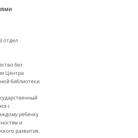
иями
) отдел
ство без
ии Центра
ной библиотеки.
государственный
ся с
аждому ребёнку
бностям и
ского развития,