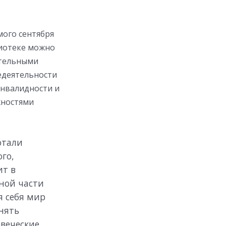
мого сентября
лиотеке можно
ительными
едеятельности
инвалидности и
жностями
отали
го,
ит в
ной части
 себя мир
нять
овеческие