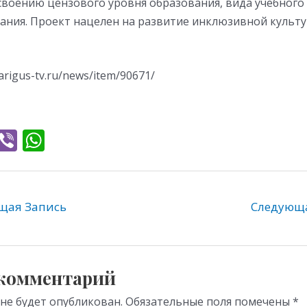
своению цензового уровня образования, вида учебного
ания. Проект нацелен на развитие инклюзивной культ
arigus-tv.ru/news/item/90671/
T
Vi
W
l
b
h
e
er
at
gr
s
ая Запись
Следующ
a
A
m
p
p
 комментарий
 не будет опубликован.
Обязательные поля помечены
*