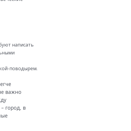
обуют написать
льными
акой-поводырем.
егче
не важно
жду
– город, в
ные