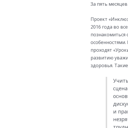
За пять месяцев
Проект «Инклюз
2016 года во вс
познакомиться 
особенностями.
проходят «Урок
развитию уважи
здоровья. Такие
Учиты
сцена
основ
диску
и пра
незря
трудн