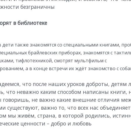
жности безграничны
орят в библиотеке
в дети также знакомятся со специальными книгами, пр
специальных брайлевских приборах, знакомятся с такти
ками, тифлотехникой, смотрят мультфильм с
ованием, а в конце встречи их ждёт знакомство с соб
деемся, что после наших уроков доброты, детям л
ь, что неважно каким способом написаны книги, 
ы говоришь, не важно какие внешние отличия ме
и существуют, важно то, что всех нас объединяет 
ом мы живём, страна, в которой родились, истин
еческие ценности – добро и любовь