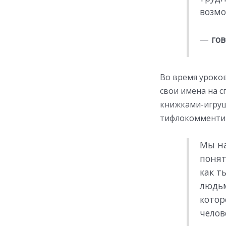
возмо
—
гов
Во время уроко
свои имена на 
книжками-игруш
тифлокомментир
Мы на
понят
как т
людьм
котор
челов