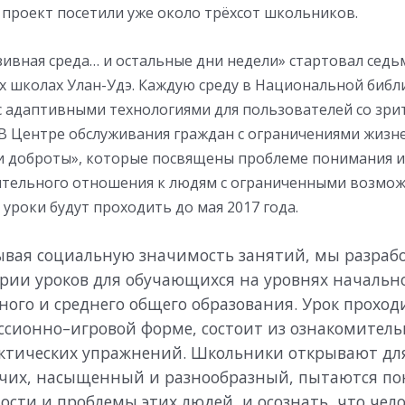
 проект посетили уже около трёхсот школьников.
ивная среда… и остальные дни недели» стартовал седь
ех школах Улан-Удэ. Каждую среду в Национальной биб
с адаптивными технологиями для пользователей со зр
 В Центре обслуживания граждан с ограничениями жизн
и доброты», которые посвящены проблеме понимания 
тельного отношения к людям с ограниченными возмо
 уроки будут проходить до мая 2017 года.
вая социальную значимость занятий, мы разраб
рии уроков для обучающихся на уровнях начально
ного и среднего общего образования. Урок проход
ссионно–игровой форме, состоит из ознакомитель
ктических упражнений. Школьники открывают для
чих, насыщенный и разнообразный, пытаются по
ости и проблемы этих людей, и осознать, что чел