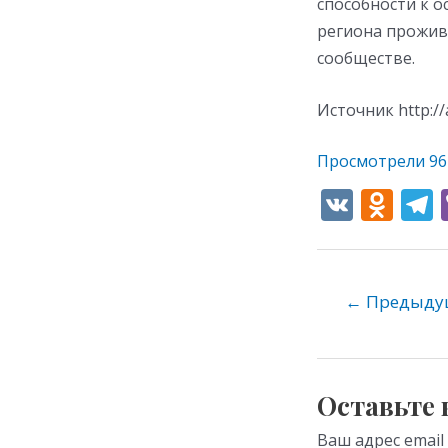
способности к о
региона прожив
сообществе.
Источник http://
Просмотрели
96
V
O
K
d
e
n
o
←
Предыдущ
kl
as
s
Оставьте
ni
Ваш адрес email