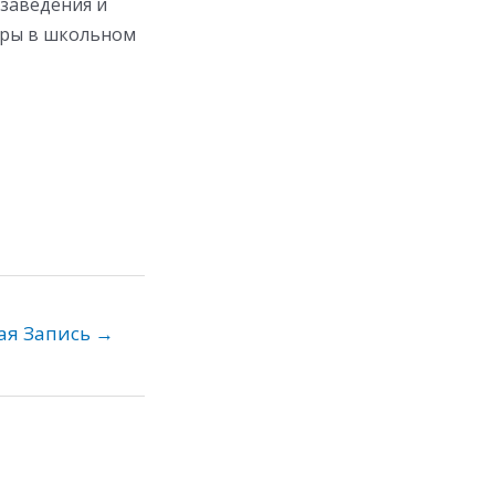
 заведения и
уры в школьном
ая Запись
→