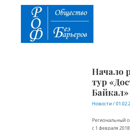
Перейти
Навигация
к
по
содержимому
записям
Начало 
тур «До
Байкал»
Новости
/
01.02.
Региональный о
с 1 февраля 201