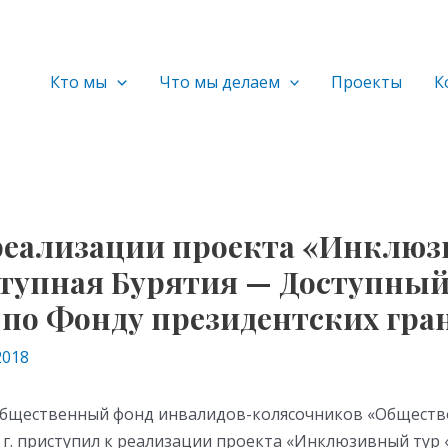
Кто мы
Что мы делаем
Проекты
К
реализации проекта «Инклю
ступная Бурятия — Доступны
 по Фонду президентских гра
2018
бщественный фонд инвалидов-колясочников «Общество
8 г. приступил к реализации проекта «Инклюзивный тур