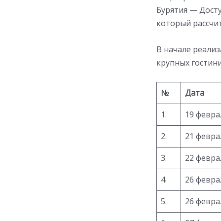
Бурятия — Дост
который рассчит
В начале реализ
крупных гостини
№
Дата
1.
19 февра
2.
21 февра
3.
22 февра
4.
26 февра
5.
26 февра