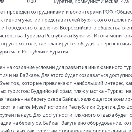
ля
10.00
Бурятия, Коммунистическая, 47а
ет проведен сотрудниками и волонтерами РОФ «Общес
активном участии представителей Бурятского отделения
 и Городского отделения Всероссийского общества слеп
стерства Туризма Республики Бурятия. Итоги монитори
 круглом столе, где планируется обсудить перспективы
ризма в Республике Бурятия.
ен на создание условий для развития инклюзивного тур
тия и на Байкале. Для этого будет создаваться доступно
бъектов, которые привлекают наибольший интерес, как
ных туристов: Буддийский храм; пляж участка «Турка», н
ая гавань» на берегу озера Байкал, являющегося всем
ко»; а также Музей истории Республики Бурятия. Для д
ружен пандус. Для доступности пляжного отдыха будет
дка на берегу оз. Байкал. Закуплено оборудование, ко
ный отдых как туристам с поражением опорно-двигате