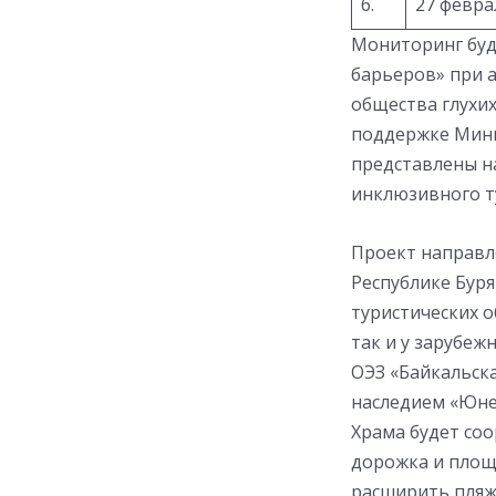
6.
27 февра
Мониторинг буд
барьеров» при 
общества глухих
поддержке Мини
представлены на
инклюзивного ту
Проект направл
Республике Буря
туристических о
так и у зарубеж
ОЭЗ «Байкальск
наследием «Юнес
Храма будет соо
дорожка и площа
расширить пляж