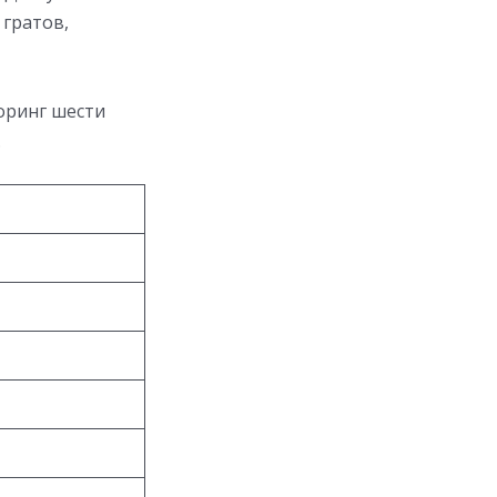
гратов,
оринг шести
.