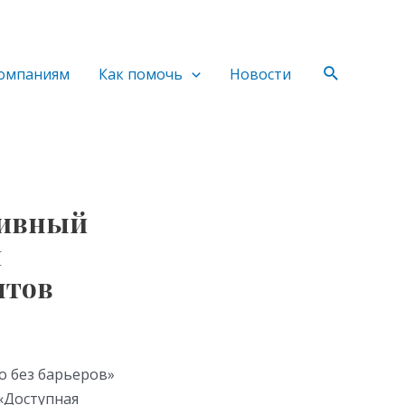
Поиск
омпаниям
Как помочь
Новости
зивный
й
нтов
 без барьеров»
 «Доступная