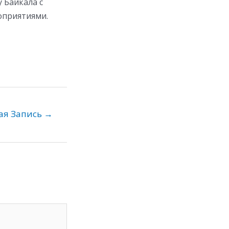
 Байкала с
оприятиями.
ая Запись
→