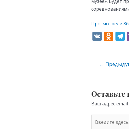
музее». Будет п
соревнованиями
Просмотрели
86
V
O
K
d
e
n
o
←
Предыдущ
kl
as
s
Оставьте
ni
Ваш адрес email
ki
Введите
здесь...