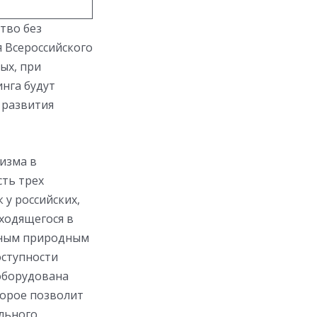
тво без
 Всероссийского
ых, при
нга будут
 развития
изма в
сть трех
 у российских,
аходящегося в
ирным природным
оступности
 оборудована
торое позволит
льного