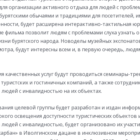
 для организации активного отдыха для людей с пробле
 бурятскими обычаями и традициями для посетителей,
енности, будет расширена интерактивно-тактильная юр
е фильма позволит людям с проблемами слуха узнать о
изни бурятского народа. Новоделы музейных экспонатов
отра, будут интересны всем и, в первую очередь, люд
я качественных услуг будут проводиться семинары-тре
туристских и гостиничных компаний, а также сотрудни
людей с инвалидностью на их объектах.
ания целевой группы будет разработан и издан инфо
окого освещения доступности туристических объектов 
 людей с инвалидностью, будет организовано их участ
харбан» в Иволгинском дацане в инклюзивном меропри