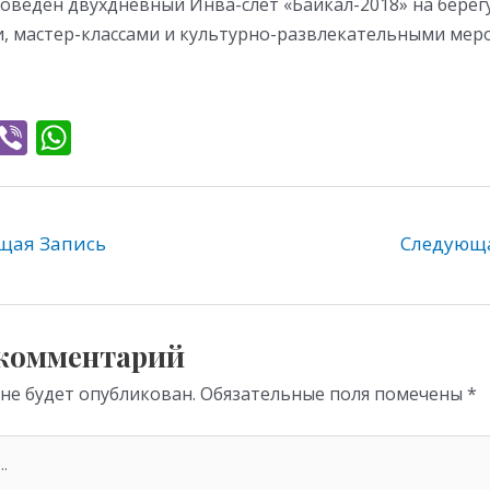
роведен двухдневный Инва-слет «Байкал-2018» на берегу
, мастер-классами и культурно-развлекательными мер
T
Vi
W
l
b
h
e
er
at
gr
s
ая Запись
Следующ
a
A
m
p
p
 комментарий
 не будет опубликован.
Обязательные поля помечены
*