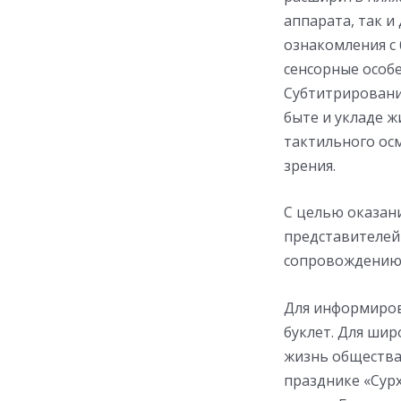
аппарата, так и
ознакомления с
сенсорные особ
Субтитрировани
быте и укладе ж
тактильного осм
зрения.
С целью оказани
представителей 
сопровождению 
Для информиров
буклет. Для шир
жизнь общества
празднике «Сур