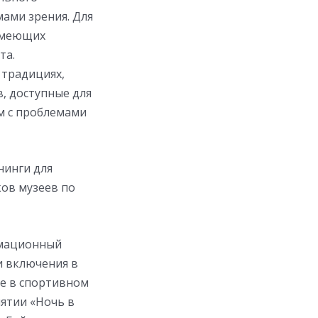
мами зрения. Для
 имеющих
та.
 традициях,
, доступные для
ям с проблемами
нинги для
ков музеев по
рмационный
и включения в
ие в спортивном
ятии «Ночь в