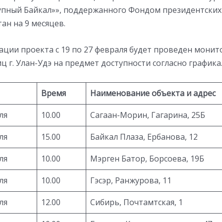
упный Байкал»», поддержанного Фондом президентских 
ан на 9 месяцев.
ации проекта с 19 по 27 февраля будет проведен монит
ц г. Улан-Удэ на предмет доступности согласно графика
Время
Наименование объекта и адрес
ля
10.00
Сагаан-Морин, Гагарина, 25Б
ля
15.00
Байкал Плаза, Ербанова, 12
ля
10.00
Мэрген Батор, Борсоева, 19Б
ля
10.00
Гэсэр, Ранжурова, 11
ля
12.00
Сибирь, Почтамтская, 1