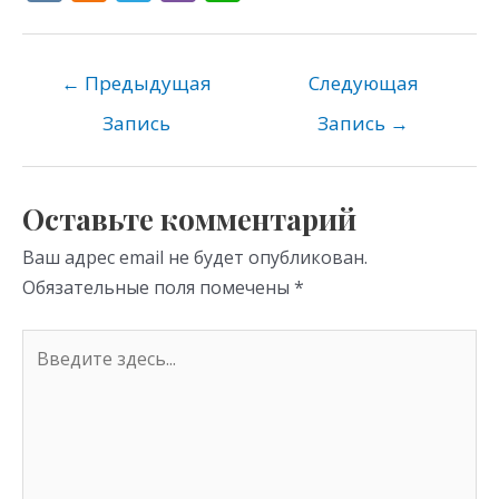
K
d
el
b
h
n
e
er
at
o
gr
s
←
Предыдущая
Следующая
kl
a
A
Запись
Запись
→
as
m
p
s
p
Оставьте комментарий
ni
Ваш адрес email не будет опубликован.
ki
Обязательные поля помечены
*
Введите
здесь...