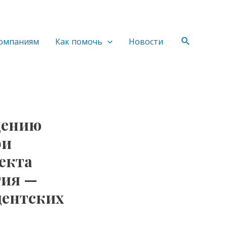
Поиск
омпаниям
Как помочь
Новости
дению
ри
екта
тия —
дентских