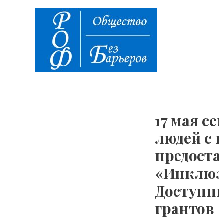
Перейти
Навигация
к
по
содержимому
записям
17 мая 
людей с
предост
«Инклюз
Доступн
грантов