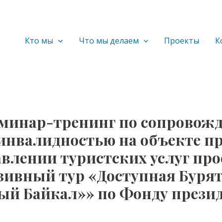
Кто мы
Что мы делаем
Проекты
К
семинар-тренинг по сопровож
 инвалидностью на объекте п
авлении туристских услуг про
ивный тур «Доступная Буря
ый Байкал»» по Фонду прези