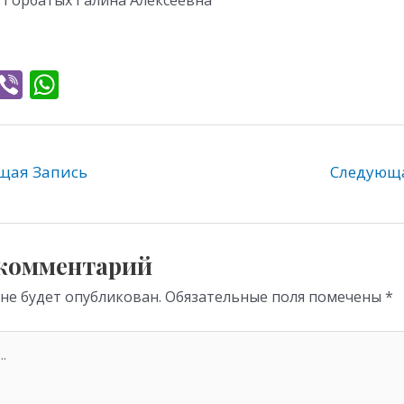
T
Vi
W
l
b
h
e
er
at
gr
s
ая Запись
Следующ
a
A
m
p
p
 комментарий
 не будет опубликован.
Обязательные поля помечены
*