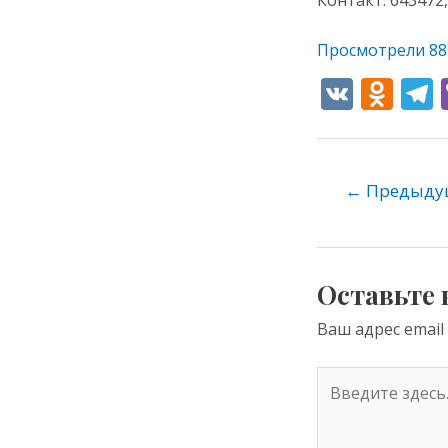
Просмотрели
88
V
O
K
d
e
n
o
←
Предыдущ
kl
as
s
Оставьте
ni
Ваш адрес email
ki
Введите
здесь...