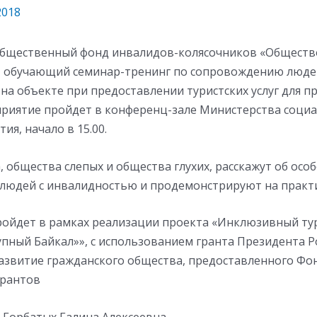
2018
бщественный фонд инвалидов-колясочников «Общество
т обучающий семинар-тренинг по сопровождению люде
на объекте при предоставлении туристских услуг для п
риятие пройдет в конференц-зале Министерства соци
ия, начало в 15.00.
 общества слепых и общества глухих, расскажут об осо
людей с инвалидностью и продемонстрируют на практи
ойдет в рамках реализации проекта «Инклюзивный ту
упный Байкал»», с использованием гранта Президента Р
азвитие гражданского общества, предоставленного Фо
грантов
, Горбатых Галина Алексеевна