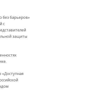
 без барьеров»
й с
редставителей
альной защиты
бенностях
ке.
р «Доступная
оссийской
ндом