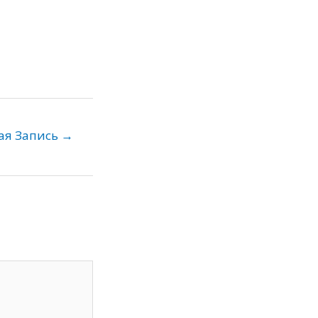
ая Запись
→