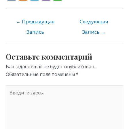
K
d
el
b
h
n
e
er
at
o
gr
s
←
Предыдущая
Следующая
kl
a
A
Запись
Запись
→
as
m
p
s
p
Оставьте комментарий
ni
Ваш адрес email не будет опубликован.
ki
Обязательные поля помечены
*
Введите
здесь...