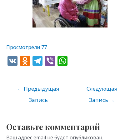
Просмотрели
77
V
O
T
Vi
W
K
d
el
b
h
n
e
er
at
o
gr
s
←
Предыдущая
Следующая
kl
a
A
Запись
Запись
→
as
m
p
s
p
Оставьте комментарий
ni
Ваш адрес email не будет опубликован.