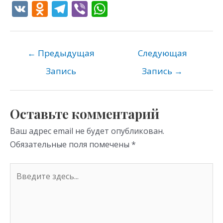
V
O
T
Vi
W
K
d
el
b
h
n
e
er
at
o
gr
s
←
Предыдущая
Следующая
kl
a
A
Запись
Запись
→
as
m
p
s
p
Оставьте комментарий
ni
Ваш адрес email не будет опубликован.
ki
Обязательные поля помечены
*
Введите
здесь...