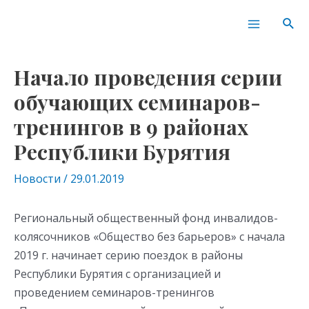
Перейти
Навигация
Main
Пои
к
по
Menu
содержимому
записям
Начало проведения серии
обучающих семинаров-
тренингов в 9 районах
Республики Бурятия
Новости
/
29.01.2019
Региональный общественный фонд инвалидов-
колясочников «Общество без барьеров» с начала
2019 г. начинает серию поездок в районы
Республики Бурятия с организацией и
проведением семинаров-тренингов