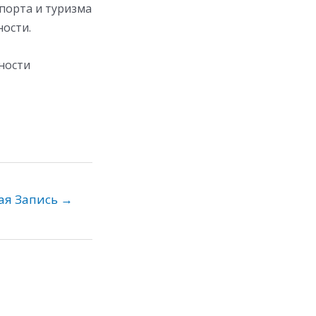
порта и туризма
ности.
ности
ая Запись
→