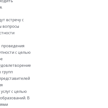
оходить
я.
ут встречу с
ы вопросы
стности
я проведения
упности с целью
ре
 удовлетворение
 групп
 представителей
ля
услуг с целью
образований. В
лями