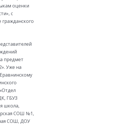
выкам оценки
ти», с
е гражданского
редставителей
еждений
на предмет
». Уже на
о Еравнинскому
инского
 «Отдел
К, ГБУЗ
я школа,
ерская СОШ №1,
ная СОШ, ДОУ