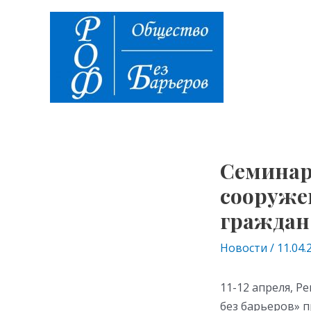
Перейти
Навигация
к
по
содержимому
записям
Семинар
сооруже
граждан
Новости
/
11.04.
11-12 апреля, 
без барьеров» 