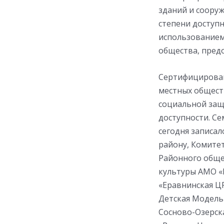
зданий и соору
степени доступн
использованием
общества, пред
Сертифицирован
местных общест
социальной защ
доступности. С
сегодня записал
району, Комите
Районного обще
культуры АМО «
«Еравнинская Ц
Детская Модель
Сосново-Озерск