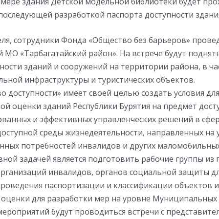
римере здания Детской модельной библиотеки будет пр
 последующей разработкой паспорта доступности здани
ля, сотрудники Фонда «Общество без барьеров» провед
 МО «Тарбагатайский район». На встрече будут поднят
ности зданий и сооружений на территории района, в ча
льной инфраструктуры и туристических объектов.
о доступности» имеет своей целью создать условия дл
ой оценки зданий Республики Бурятия на предмет дост
ованных и эффективных управленческих решений в сфе
оступной среды жизнедеятельности, направленных на
нных потребностей инвалидов и других маломобильных
вной задачей является подготовить рабочие группы из
рганизаций инвалидов, органов социальной защиты д
роведения паспортизации и классификации объектов и 
 оценки для разработки мер на уровне Муниципальных 
мероприятий будут проводиться встречи с представите