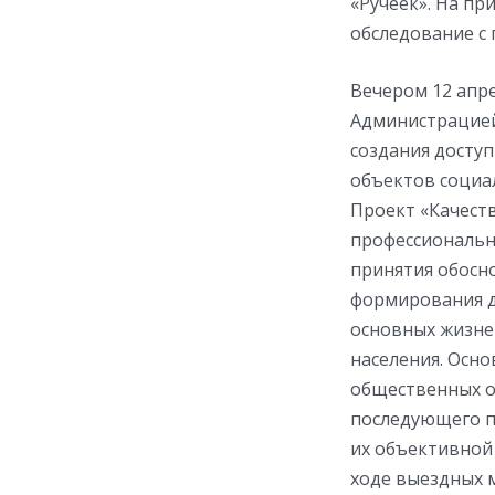
«Ручеек». На п
обследование с
Вечером 12 апре
Администрацией
создания доступ
объектов социа
Проект «Качеств
профессиональн
принятия обосн
формирования д
основных жизне
населения. Осно
общественных о
последующего п
их объективной
ходе выездных 