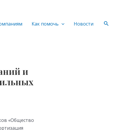
Поиск
омпаниям
Как помочь
Новости
аний и
бильных
ков «Общество
ортизация