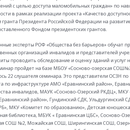
жений с целью доступа маломобильных граждан» по на
ости в рамках реализации проекта «Качество доступнос
 гранта Президента Российской Федерации на развити
оставленного Фондом президентских грантов.
ные эксперты РОФ «Общества без барьеров» обучат п
венных организаций инвалидов и представителей учр
иты проводить обследование и оценку зданий и услуг 
еминар пройдет на базе МБОУ «Сосново-озерская СОШ№2
ось 22 слушателя семинара. Это представители ОСЗН п
та по инфраструктуре АМО «Еравнинский район», Еравн
ства инвалидов, МАУК «Сосново-Озерский РКДЦ», МКУ
Еравнинский район», Гундинский СДК, Ульдургинский СД
РБ», МКУ «Комитет по образованию», Детская юношеска
ная библиотека, МБУК « Еравнинская ЦБС», Сосново-Оз
ая СОШ №2, Можайская СОШ, Ширингинская СОШ, Озер