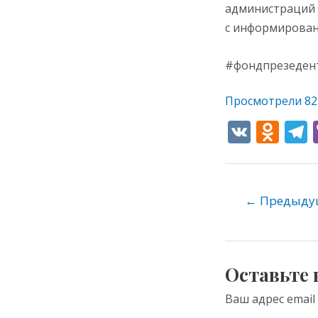
администраций 
с информирован
#фондпрезедент
Просмотрели
82
V
O
K
d
e
n
o
←
Предыдущ
kl
as
s
Оставьте
ni
Ваш адрес email
ki