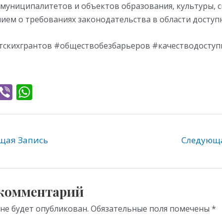
муниципалитетов и объектов образования, культуры, с
ием о требованиях законодательства в области доступ
скихгрантов #обществобезбарьеров #качестводоступ
T
Vi
W
l
b
h
e
er
at
gr
s
ая Запись
Следующ
a
A
m
p
p
 комментарий
 не будет опубликован.
Обязательные поля помечены
*