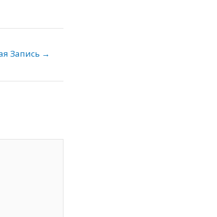
ая Запись
→