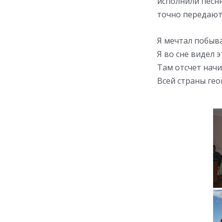
исполнили песн
точно передают
Я мечтал побыва
Я во сне видел э
Там отсчет начи
Всей страны гео