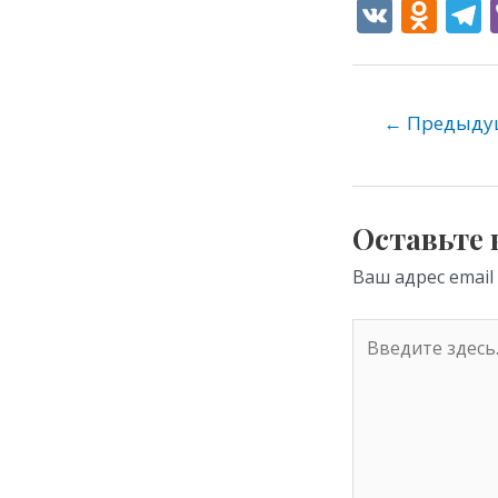
V
O
K
d
e
n
o
←
Предыдущ
kl
as
s
Оставьте
ni
Ваш адрес email
ki
Введите
здесь...