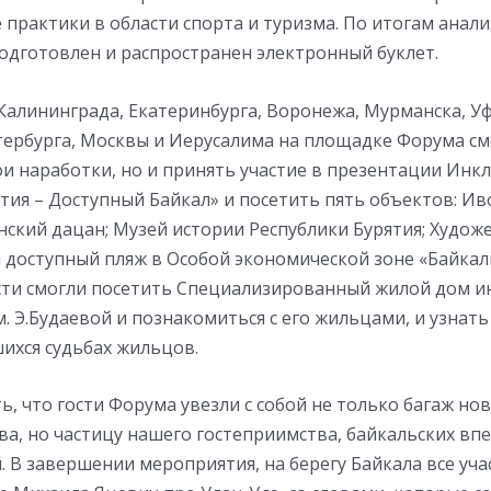
практики в области спорта и туризма. По итогам анал
одготовлен и распространен электронный буклет.
алининграда, Екатеринбурга, Воронежа, Мурманска, Уф
тербурга, Москвы и Иерусалима на площадке Форума см
и наработки, но и принять участие в презентации Инк
тия – Доступный Байкал» и посетить пять объектов: И
нский дацан; Музей истории Республики Бурятия; Худо
 доступный пляж в Особой экономической зоне «Байкаль
ости смогли посетить Специализированный жилой дом и
. Э.Будаевой и познакомиться с его жильцами, и узнать
ихся судьбах жильцов.
ь, что гости Форума увезли с собой не только багаж но
а, но частицу нашего гостеприимства, байкальских вп
 В завершении мероприятия, на берегу Байкала все уч