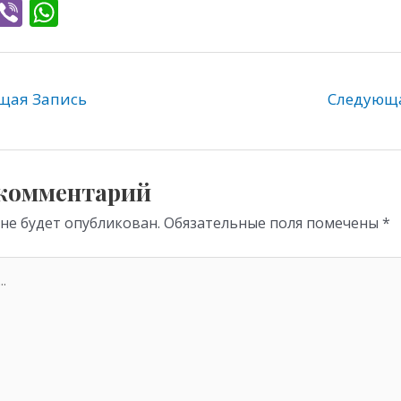
T
Vi
W
l
b
h
e
er
at
gr
s
ая Запись
Следующ
a
A
m
p
p
 комментарий
 не будет опубликован.
Обязательные поля помечены
*