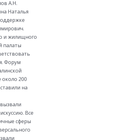
ов А.Н.
ина Наталья
поддержке
имирович.
го и жилищного
й палаты
ветствовать
я. Форум
халинской
е около 200
дставили на
 вызвали
искуссию. Все
личные сферы
иверсального
ызвали