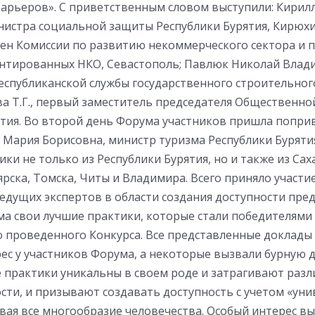
арьеров». С приветственным словом выступили: Кирилл
нистра социальной защиты Республики Бурятия, Кирюх
лен Комиссии по развитию некоммерческого сектора и 
нтированных НКО, Севастополь; Павлюк Николай Влад
еспубликанской службы государственного строительно
ва Т.Г., первый заместитель председателя Общественно
ятия. Во второй день Форума участников пришла попри
Мария Борисовна, министр туризма Республики Буряти
ики не только из Республики Бурятия, но и также из Са
ярска, Томска, Читы и Владимира. Всего приняло участи
ведущих экспертов в области создания доступности пре
а свои лучшие практики, которые стали победителями
 проведенного Конкурса. Все представленные доклады
с у участников Форума, а некоторые вызвали бурную д
 практики уникальны в своем роде и затрагивают раз
сти, и призывают создавать доступность с учетом «ун
вая все многообразие человечества. Особый интерес в