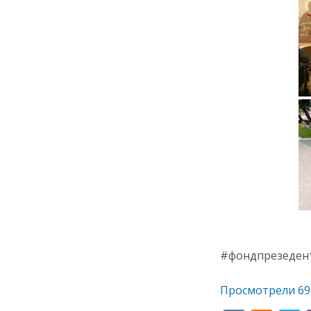
#фондпрезедент
Просмотрели
69