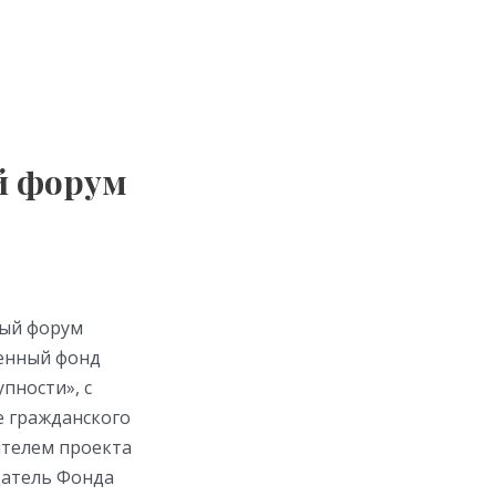
й форум
ный форум
венный фонд
пности», с
е гражданского
ителем проекта
датель Фонда