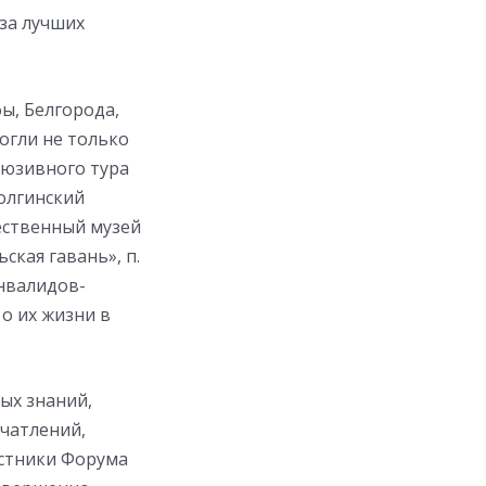
иза лучших
ы, Белгорода,
огли не только
люзивного тура
волгинский
жественный музей
ская гавань», п.
нвалидов-
 о их жизни в
вых знаний,
ечатлений,
астники Форума