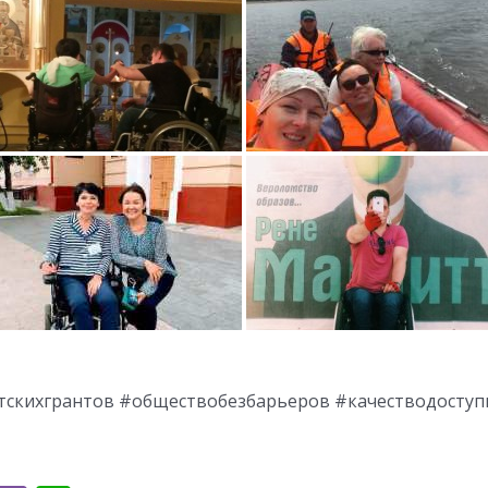
скихгрантов #обществобезбарьеров #качестводоступ