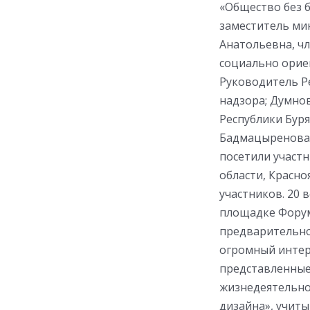
«Общество без б
заместитель ми
Анатольевна, ч
социально орие
Руководитель Р
надзора; Думно
Республики Бур
Бадмацыренова 
посетили участн
области, Красно
участников. 20 
площадке Форум
предварительно
огромный интере
представленные
жизнедеятельно
дизайна», учиты