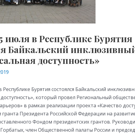
25 июля в Республике Бурятия
ся Байкальский инклюзивны
сальная доступность»
2019
 в Республике Бурятия состоялся Байкальский инклюзив
 доступность», который провел Региональный общест
арьеров» в рамках реализации проекта «Качество досту
 гранта Президента Российской Федерации на развити
оставленного Фондом президентских грантов. Руковод
а Горбатых, член Общественной палаты России и предсе