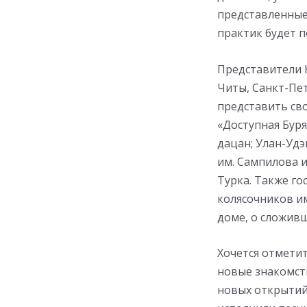
представленные 
практик будет п
Представители К
Читы, Санкт-Пе
представить сво
«Доступная Буря
дацан; Улан-Удэ
им. Сампилова и
Турка. Также г
колясочников им
доме, о сложивш
Хочется отметит
новые знакомств
новых открытий.