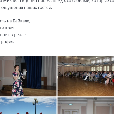
ю Михаила Яцевич про Улан-Удэ, со словами, которые 
 ощущения наших гостей.
ть на Байкале,
ти края.
нает в реале
графия.